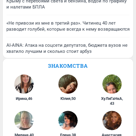
Крыму с перебоями света и бензина, водой по графику
и налетами БПЛА
«Не привози их мне в третий раз». Читинец 40 лет
разводит голубей, которые всегда к нему возвращаются
AI-AINA: Атака на соцсети депутатов, бюджета вузов не
хватило лучшим и сколько стоит арбуз
ЗНАКОМСТВА
Ирина
,
46
Юлия
,
50
ХуЛиГаНкА
,
43
Милана
,
40
Елена
,
38
Анастасия
,