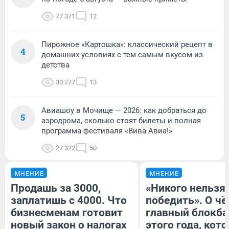
77 371
12
Пирожное «Картошка»: классический рецепт в
4
домашних условиях с тем самым вкусом из
детства
30 277
13
Авиашоу в Мочище — 2026: как добраться до
5
аэродрома, сколько стоят билеты и полная
программа фестиваля «Вива Авиа!»
27 322
50
МНЕНИЕ
МНЕНИЕ
Продашь за 3000,
«Никого нельзя
заплатишь с 4000. Что
победить». О ч
бизнесменам готовит
главный блокба
новый закон о налогах
этого года, кот