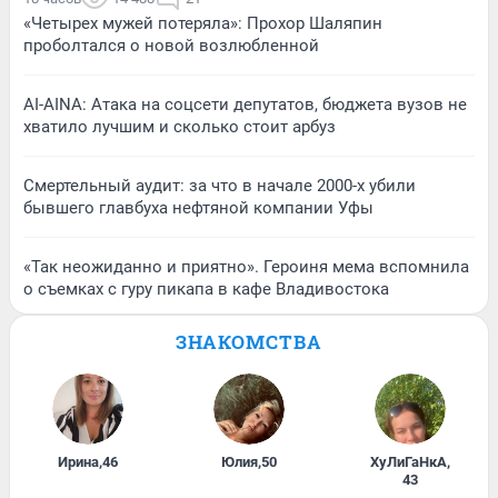
«Четырех мужей потеряла»: Прохор Шаляпин
проболтался о новой возлюбленной
AI-AINA: Атака на соцсети депутатов, бюджета вузов не
хватило лучшим и сколько стоит арбуз
Смертельный аудит: за что в начале 2000-х убили
бывшего главбуха нефтяной компании Уфы
«Так неожиданно и приятно». Героиня мема вспомнила
о съемках с гуру пикапа в кафе Владивостока
ЗНАКОМСТВА
Ирина
,
46
Юлия
,
50
ХуЛиГаНкА
,
43