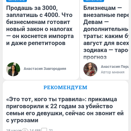
Продашь за 3000,
Близнецам —
заплатишь с 4000. Что
внезапные пере
бизнесменам готовит
Девам —
новый закон о налогах
дополнительны
— он коснется импорта
траты: каким б
и даже репетиторов
август для всех
зодиака — таро-
прогноз
Анастасия Перш
Анастасия Завгородняя
Автор мнения
РЕКОМЕНДУЕМ
«Это тот, кого ты травила»: прикамца
приговорили к 22 годам за убийство
семьи его девушки, сейчас он звонит ей
с угрозами
18 часов
14 488
21