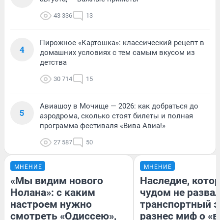
43 336
13
Пирожное «Картошка»: классический рецепт в
4
домашних условиях с тем самым вкусом из
детства
30 714
15
Авиашоу в Мочище — 2026: как добраться до
5
аэродрома, сколько стоят билеты и полная
программа фестиваля «Вива Авиа!»
27 587
50
МНЕНИЕ
МНЕНИЕ
«Мы видим нового
Наследие, кото
Нолана»: с каким
чудом не разва
настроем нужно
транспортный э
смотреть «Одиссею»,
разнес миф о «