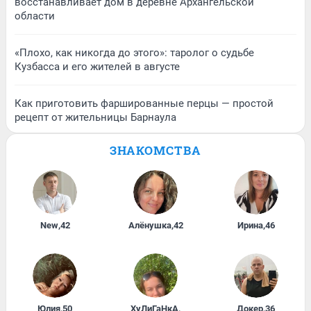
восстанавливает дом в деревне Архангельской
области
«Плохо, как никогда до этого»: таролог о судьбе
Кузбасса и его жителей в августе
Как приготовить фаршированные перцы — простой
рецепт от жительницы Барнаула
ЗНАКОМСТВА
New
,
42
Алёнушка
,
42
Ирина
,
46
Юлия
,
50
ХуЛиГаНкА
,
Докер
,
36