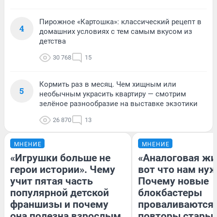
Пирожное «Картошка»: классический рецепт в
4
домашних условиях с тем самым вкусом из
детства
30 768
15
Кормить раз в месяц. Чем хищным или
5
необычным украсить квартиру — смотрим
зелёное разнообразие на выставке экзотики
26 870
13
МНЕНИЕ
МНЕНИЕ
«Игрушки больше не
«Аналоговая жи
герои истории». Чему
вот что нам нуж
учит пятая часть
Почему новые
популярной детской
блокбастеры
франшизы и почему
проваливаются,
она полезна взрослым
повторы стары