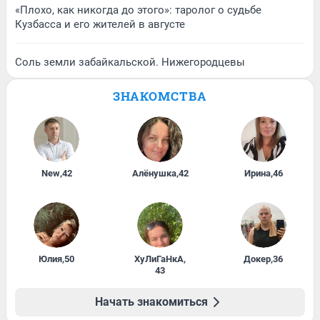
«Плохо, как никогда до этого»: таролог о судьбе
Кузбасса и его жителей в августе
Соль земли забайкальской. Нижегородцевы
ЗНАКОМСТВА
New
,
42
Алёнушка
,
42
Ирина
,
46
Юлия
,
50
ХуЛиГаНкА
,
Докер
,
36
43
Начать знакомиться