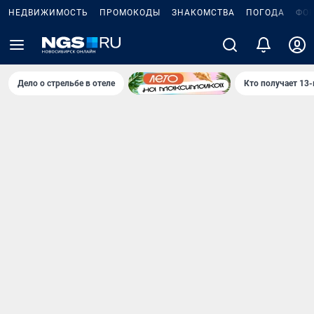
НЕДВИЖИМОСТЬ
ПРОМОКОДЫ
ЗНАКОМСТВА
ПОГОДА
ФО
Дело о стрельбе в отеле
Кто получает 13-