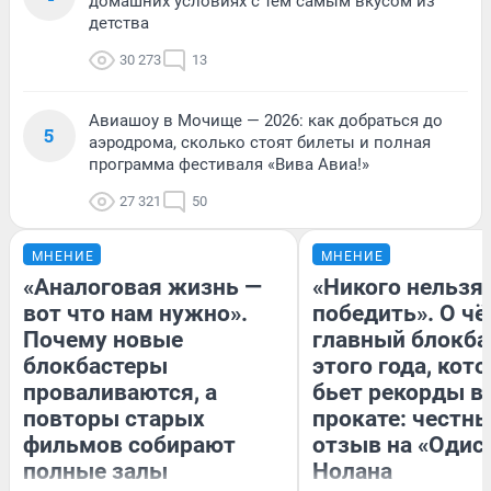
домашних условиях с тем самым вкусом из
детства
30 273
13
Авиашоу в Мочище — 2026: как добраться до
5
аэродрома, сколько стоят билеты и полная
программа фестиваля «Вива Авиа!»
27 321
50
МНЕНИЕ
МНЕНИЕ
«Аналоговая жизнь —
«Никого нельзя
вот что нам нужно».
победить». О ч
Почему новые
главный блокба
блокбастеры
этого года, кот
проваливаются, а
бьет рекорды в
повторы старых
прокате: честн
фильмов собирают
отзыв на «Одис
полные залы
Нолана