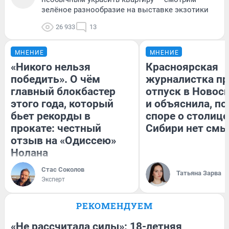
зелёное разнообразие на выставке экзотики
26 933
13
МНЕНИЕ
МНЕНИЕ
«Никого нельзя
Красноярская
победить». О чём
журналистка пр
главный блокбастер
отпуск в Новос
этого года, который
и объяснила, по
бьет рекорды в
споре о столице
прокате: честный
Сибири нет смы
отзыв на «Одиссею»
Нолана
Стас Соколов
Татьяна Зарва
Эксперт
РЕКОМЕНДУЕМ
«Не рассчитала силы»: 18-летняя