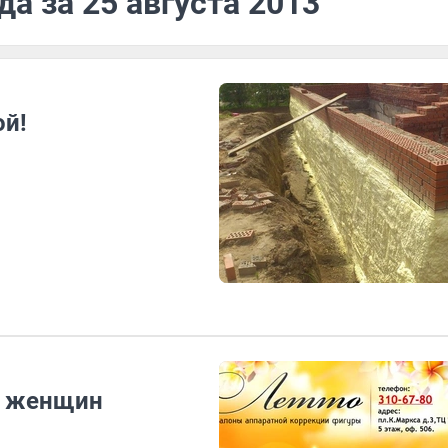
а за 25 августа 2013
ой!
х женщин