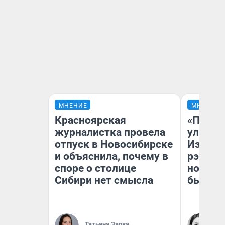
МНЕНИЕ
МНЕНИЕ
Красноярская
«Почем
журналистка провела
улыбае
отпуск в Новосибирске
Извест
и объяснила, почему в
рэпер 
споре о столице
новоси
Сибири нет смысла
было
Ни
Татьяна Зарва