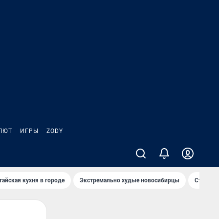
ЛЮТ
ИГРЫ
ZODY
тайская кухня в городе
Экстремально худые новосибирцы
Старт те