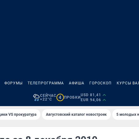
ФОРУМЫ
ТЕЛЕПРОГРАММА
АФИША
ГОРОСКОП
КУРСЫ ВА
USD 81,41
СЕЙЧАС
4
ПРОБКИ
+22°C
EUR 94,06
ики VS прокуратура
Августовский каталог новостроек
5 молодых н