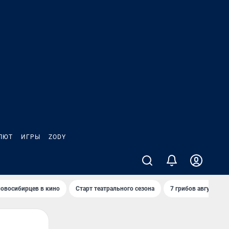
ЛЮТ
ИГРЫ
ZODY
овосибирцев в кино
Старт театрального сезона
7 грибов августа