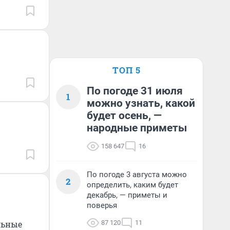
ТОП 5
По погоде 31 июля
1
можно узнать, какой
будет осень, —
народные приметы
158 647
16
По погоде 3 августа можно
2
определить, каким будет
декабрь, — приметы и
поверья
льные
87 120
11