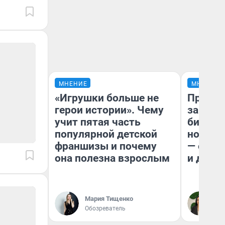
МНЕНИЕ
МНЕНИЕ
«Игрушки больше не
Продаш
герои истории». Чему
заплат
учит пятая часть
бизнес
популярной детской
новый 
франшизы и почему
— он к
она полезна взрослым
и даже
Мария Тищенко
Ан
Обозреватель