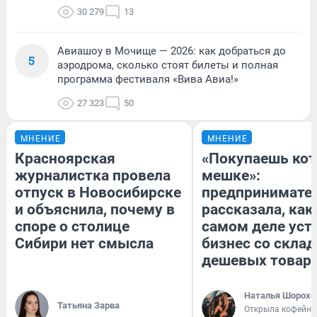
30 279
13
Авиашоу в Мочище — 2026: как добраться до
5
аэродрома, сколько стоят билеты и полная
программа фестиваля «Вива Авиа!»
27 323
50
МНЕНИЕ
МНЕНИЕ
Красноярская
«Покупаешь кот
журналистка провела
мешке»:
отпуск в Новосибирске
предпринимате
и объяснила, почему в
рассказала, как
споре о столице
самом деле уст
Сибири нет смысла
бизнес со скла
дешевых товар
Наталья Шорохо
Татьяна Зарва
Открыла кофейну