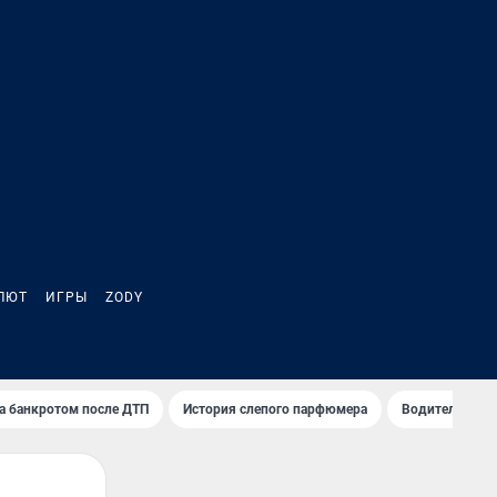
ЛЮТ
ИГРЫ
ZODY
а банкротом после ДТП
История слепого парфюмера
Водители пер