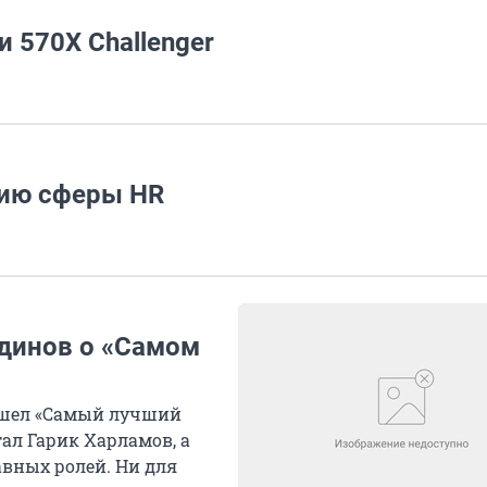
 570X Challenger
тию сферы HR
тдинов о «Самом
ышел «Самый лучший
тал Гарик Харламов, а
авных ролей. Ни для