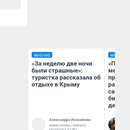
МНЕНИЕ
МНЕНИЕ
«За неделю две ночи
«Покуп
были страшные»:
мешке»
туристка рассказала об
предпр
отдыхе в Крыму
рассказ
самом 
бизнес
дешевы
Александра Исмайлова
На
заместитель главного
От
редактора 63.RU
де