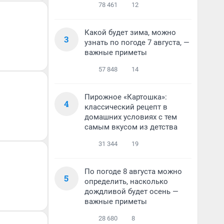
78 461
12
Какой будет зима, можно
3
узнать по погоде 7 августа, —
важные приметы
57 848
14
Пирожное «Картошка»:
4
классический рецепт в
домашних условиях с тем
самым вкусом из детства
31 344
19
По погоде 8 августа можно
5
определить, насколько
дождливой будет осень —
важные приметы
28 680
8