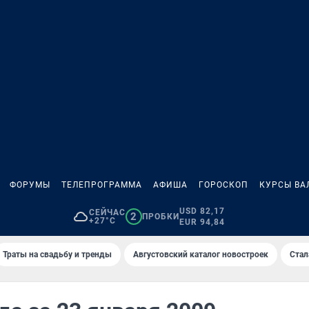
ФОРУМЫ
ТЕЛЕПРОГРАММА
АФИША
ГОРОСКОП
КУРСЫ ВА
USD 82,17
СЕЙЧАС
2
ПРОБКИ
+27°C
EUR 94,84
Траты на свадьбу и тренды
Августовский каталог новостроек
Стал