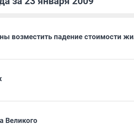
да за 23 января 2009
жны возместить падение стоимости жи
ж
а Великого