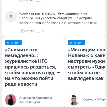
30 866
16
Кормить раз в месяц. Чем хищным или
5
необычным украсить квартиру — смотрим
зелёное разнообразие на выставке экзотики
26 958
13
МНЕНИЕ
МНЕНИЕ
«Снимите это
«Мы видим нов
немедленно»:
Нолана»: с каки
журналистке НГС
настроем нужн
пришлось раздеться,
смотреть «Одис
чтобы попасть в суд, —
чтобы она не
на что можно пойти
выглядела как 
ради новости
Анастасия Хрипушина
Надежда Губарь
Корреспондент