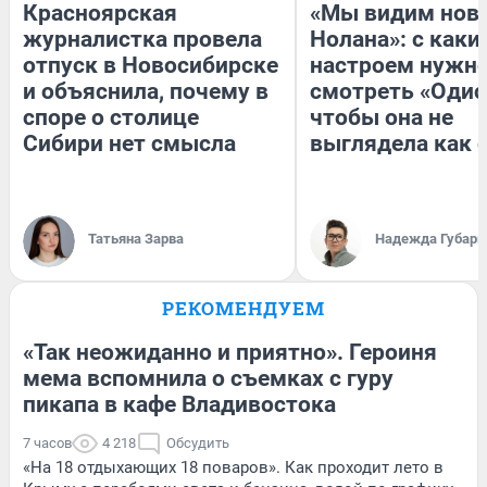
Красноярская
«Мы видим нов
журналистка провела
Нолана»: с каки
отпуск в Новосибирске
настроем нужн
и объяснила, почему в
смотреть «Одис
споре о столице
чтобы она не
Сибири нет смысла
выглядела как 
Татьяна Зарва
Надежда Губарь
РЕКОМЕНДУЕМ
«Так неожиданно и приятно». Героиня
мема вспомнила о съемках с гуру
пикапа в кафе Владивостока
7 часов
4 218
Обсудить
«На 18 отдыхающих 18 поваров». Как проходит лето в