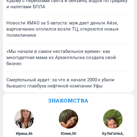
Крыму с перебоями света и бензина, водой по графику
и налетами БПЛА
Новости ХМАО за 5 августа: муж дает деньги Айзе,
вартовчанин оголился возле ТЦ, откроются новые
поликлиники
«Мы начали в самое нестабильное время»: как
многодетная мама из Архангельска создала свой
бизнес
Смертельный аудит: за что в начале 2000-х убили
бывшего главбуха нефтяной компании Уфы
ЗНАКОМСТВА
Ирина
,
46
Юлия
,
50
ХуЛиГаНкА
,