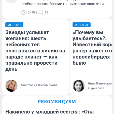
зелёное разнообразие на выставке экзотики
27 089
13
МНЕНИЕ
МНЕНИЕ
Звезды услышат
«Почему вы
желания: шесть
улыбаетесь?»
небесных тел
Известный кор
выстроятся в линию на
рэпер зажег с 
параде планет — как
новосибирцев: к
правильно провести
было
день
Нина Раневская
Анастасия Филимонова
Журналист
РЕКОМЕНДУЕМ
Накипело у младшей сестры: «Она