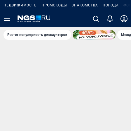
НЕДВИЖИМОСТЬ
ПРОМОКОДЫ
ЗНАКОМСТВА
ПОГОДА
ФО
Растет популярность дискаунтеров
Межд