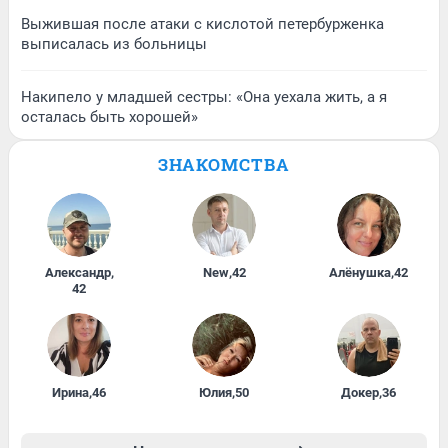
Выжившая после атаки с кислотой петербурженка
выписалась из больницы
Накипело у младшей сестры: «Она уехала жить, а я
осталась быть хорошей»
ЗНАКОМСТВА
Александр
,
New
,
42
Алёнушка
,
42
42
Ирина
,
46
Юлия
,
50
Докер
,
36