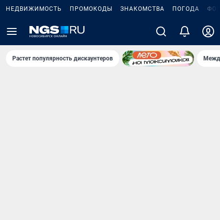
НЕДВИЖИМОСТЬ
ПРОМОКОДЫ
ЗНАКОМСТВА
ПОГОДА
ФО
Растет популярность дискаунтеров
Межд