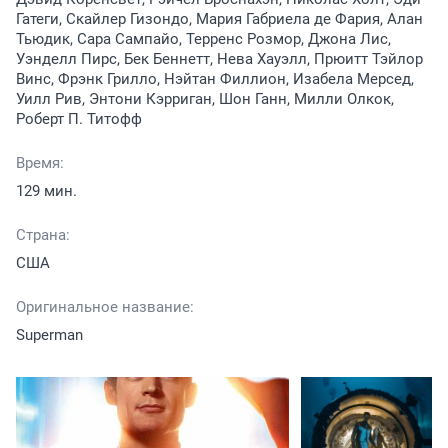
Гатеги, Скайлер Гизондо, Мария Габриела де Фария, Алан
Тьюдик, Сара Сампайо, Терренс Розмор, Джона Лис,
Уэнделл Пирс, Бек Беннетт, Нева Хауэлл, Прюитт Тэйлор
Винс, Фрэнк Грилло, Нэйтан Филлион, Изабела Мерсед,
Уилл Рив, Энтони Кэрриган, Шон Ганн, Милли Олкок,
Роберт П. Титофф
Время:
129 мин.
Страна:
США
Оригинальное название:
Superman