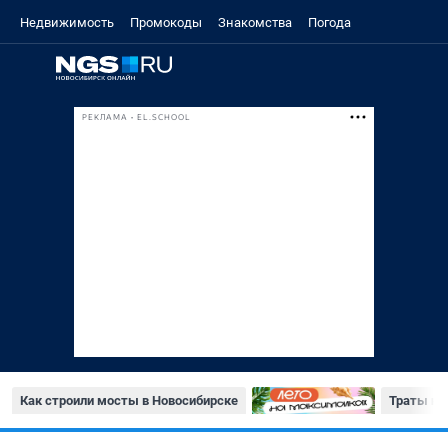
Недвижимость
Промокоды
Знакомства
Погода
РЕКЛАМА • EL.SCHOOL
Как строили мосты в Новосибирске
Траты на