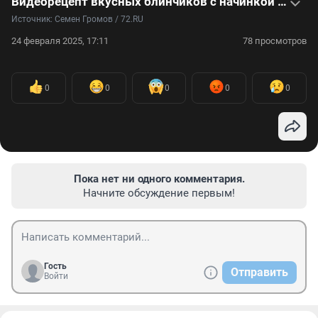
Видеорецепт вкусных блинчиков с начинкой на Масленицу
Источник: 
Семен Громов / 72.RU
24 февраля 2025, 17:11
78 просмотров
0
0
0
0
0
Пока нет ни одного комментария.
Начните обсуждение первым!
Гость
Отправить
Войти