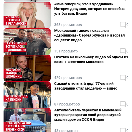
«Мне говорили, что я уродливая».
История девушки, которая не способна
улыбаться. Видео
368 просмотров
0
Московский таксист оказался
«двойником» Сергея Жукова и взорвал
соцсети: видео
151 просмотр
0
Охотник на школьниц: видео об одном из
самых жестоких маньяков
429 просмотров
0
Самый стильный дед! 77-летний
заводчанин стал моделью — видео
87 просмотров
0
Автолюбитель переехал в маленький
хутор и превратил свой двор в музей
машин времен СССР. Видео
43 просмотра
0