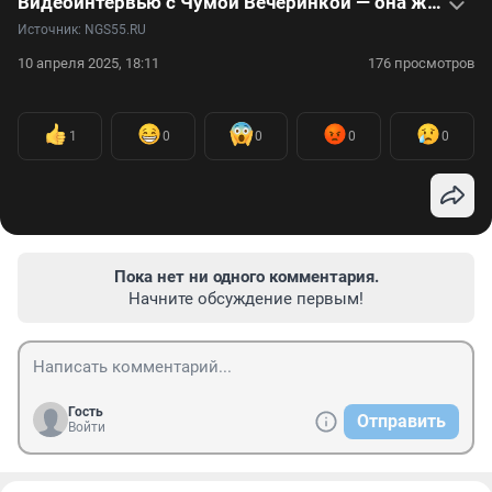
Видеоинтервью с Чумой Вечеринкой — она же блогер Вика Чуманова — о моде, детстве на Севере и диалектах
Источник: 
NGS55.RU
10 апреля 2025, 18:11
176 просмотров
1
0
0
0
0
Пока нет ни одного комментария.
Начните обсуждение первым!
Гость
Отправить
Войти