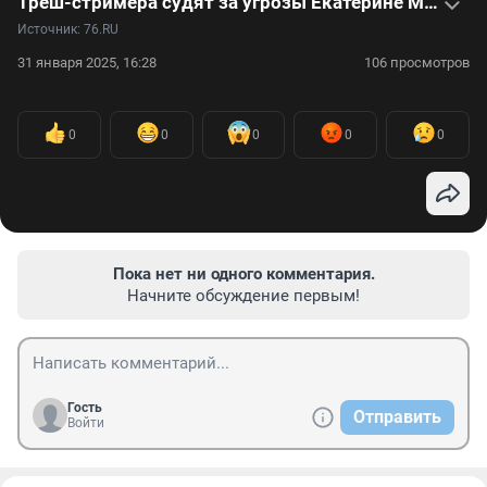
Треш-стримера судят за угрозы Екатерине Мизулиной: видеоистория
Источник: 
76.RU
31 января 2025, 16:28
106 просмотров
0
0
0
0
0
Пока нет ни одного комментария.
Начните обсуждение первым!
Гость
Отправить
Войти