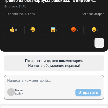
Тренер из океанариума рассказал в видеоинтервью, как принимал роды у дельфина
Источник: 
E1.RU
18 апреля 2025, 17:55
99 просмотров
0
0
0
0
0
Пока нет ни одного комментария.
Начните обсуждение первым!
Гость
Отправить
Войти