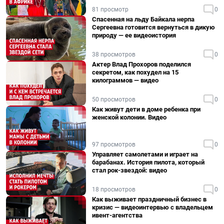
81 просмотр
0
Спасенная на льду Байкала нерпа
Сергеевна готовится вернуться в дикую
природу — ее видеоистория
38 просмотров
0
Актер Влад Прохоров поделился
секретом, как похудел на 15
килограммов — видео
50 просмотров
0
Как живут дети в доме ребенка при
женской колонии. Видео
97 просмотров
0
Управляет самолетами и играет на
барабанах. История пилота, который
стал рок-звездой: видео
18 просмотров
0
Как выживает праздничный бизнес в
кризис — видеоинтервью с владельцем
ивент-агентства