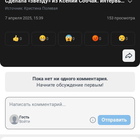
Сделала «звезду» из Ксении Собчак: интервью со стилистом, которая создает необычные прически
Источник: 
Кристина Полевая
7 апреля 2025, 15:39
153 просмотра
0
0
0
0
0
Пока нет ни одного комментария.
Начните обсуждение первым!
Гость
Отправить
Войти