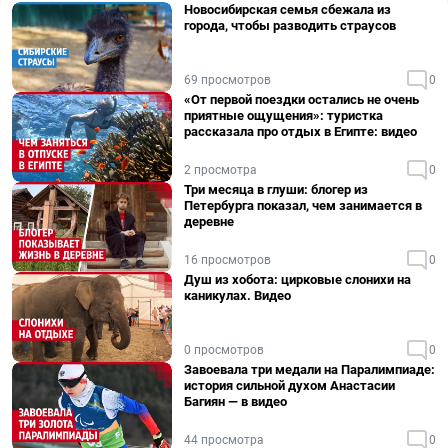
Новосибирская семья сбежала из
города, чтобы разводить страусов
69 просмотров
0
«От первой поездки остались не очень
приятные ощущения»: туристка
рассказала про отдых в Египте: видео
2 просмотра
0
Три месяца в глуши: блогер из
Петербурга показал, чем занимается в
деревне
16 просмотров
0
Душ из хобота: цирковые слонихи на
каникулах. Видео
0 просмотров
0
Завоевала три медали на Паралимпиаде:
история сильной духом Анастасии
Багиян — в видео
44 просмотра
0