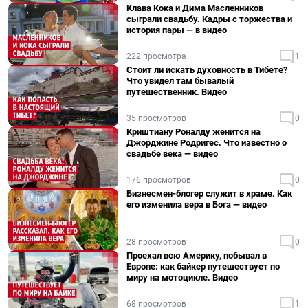
Клава Кока и Дима Масленников
сыграли свадьбу. Кадры с торжества и
история пары — в видео
222 просмотра
1
Стоит ли искать духовность в Тибете?
Что увидел там бывалый
путешественник. Видео
35 просмотров
0
Криштиану Роналду женится на
Джорджине Родригес. Что известно о
свадьбе века — видео
176 просмотров
0
Бизнесмен-блогер служит в храме. Как
его изменила вера в Бога — видео
28 просмотров
0
Проехал всю Америку, побывал в
Европе: как байкер путешествует по
миру на мотоцикле. Видео
68 просмотров
1