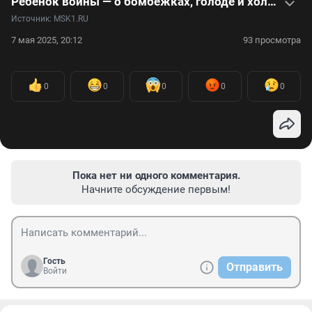
Ребенок войны — о бомбежках, голоде и холоде. Видео
Источник: 
MSK1.RU
7 мая 2025, 20:12
93 просмотра
0
0
0
0
0
Пока нет ни одного комментария.
Начните обсуждение первым!
Гость
Отправить
Войти