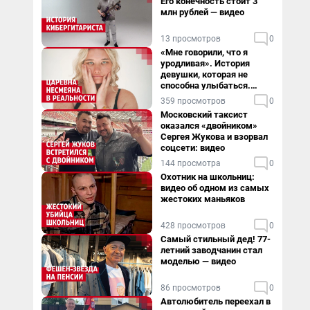
Его конечность стоит 3
млн рублей — видео
13 просмотров
0
«Мне говорили, что я
уродливая». История
девушки, которая не
способна улыбаться.
Видео
359 просмотров
0
Московский таксист
оказался «двойником»
Сергея Жукова и взорвал
соцсети: видео
144 просмотра
0
Охотник на школьниц:
видео об одном из самых
жестоких маньяков
428 просмотров
0
Самый стильный дед! 77-
летний заводчанин стал
моделью — видео
86 просмотров
0
Автолюбитель переехал в