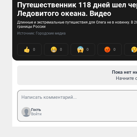
Путешественник 118 дней шел чер
Ледовитого океана. Видео
Длинные и экстремальные путешествия для Олега не в новинку. В 2
границы России
Источник: 
Городские медиа
0
0
0
0
Пока нет н
Начните 
Гость
Войти