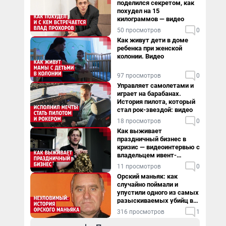
поделился секретом, как
похудел на 15
килограммов — видео
50 просмотров
0
Как живут дети в доме
ребенка при женской
колонии. Видео
97 просмотров
0
Управляет самолетами и
играет на барабанах.
История пилота, который
стал рок-звездой: видео
18 просмотров
0
Как выживает
праздничный бизнес в
кризис — видеоинтервью с
владельцем ивент-
агентства
11 просмотров
0
Орский маньяк: как
случайно поймали и
упустили одного из самых
разыскиваемых убийц в
России. Видео
316 просмотров
1