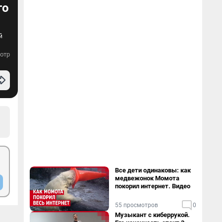
го
й
отр
Все дети одинаковы: как
медвежонок Момота
покорил интернет. Видео
55 просмотров
0
Музыкант с киберрукой.