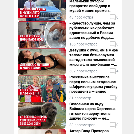
маленький хутор и
превратил свой двор в
музей машин времен
СССР. Видео
43 просмотра
0
«Качество лучше, чем за
рубежом»: как работает
единственный в России
завод по добыче йода.
Видео
166 просмотров
0
Девушка с лучшим в мире
телом: как бизнесвумен
за год стала чемпионкой
мира в фитнес-бикини —
видео
607 просмотров
4
Россиянка выступила
перед полным стадионом
в Африке и украла улыбку
президента — видео
81 просмотр
0
Спасенная на льду
Байкала нерпа Сергеевна
готовится вернуться в
дикую природу — ее
видеоистория
38 просмотров
0
Актер Влад Прохоров