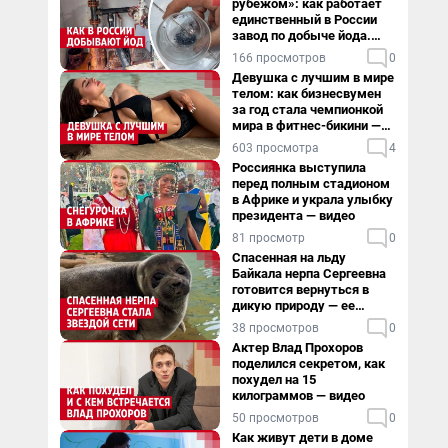
рубежом»: как работает
единственный в России
завод по добыче йода.
Видео
166 просмотров
0
Девушка с лучшим в мире
телом: как бизнесвумен
за год стала чемпионкой
мира в фитнес-бикини —
видео
603 просмотра
4
Россиянка выступила
перед полным стадионом
в Африке и украла улыбку
президента — видео
81 просмотр
0
Спасенная на льду
Байкала нерпа Сергеевна
готовится вернуться в
дикую природу — ее
видеоистория
38 просмотров
0
Актер Влад Прохоров
поделился секретом, как
похудел на 15
килограммов — видео
50 просмотров
0
Как живут дети в доме