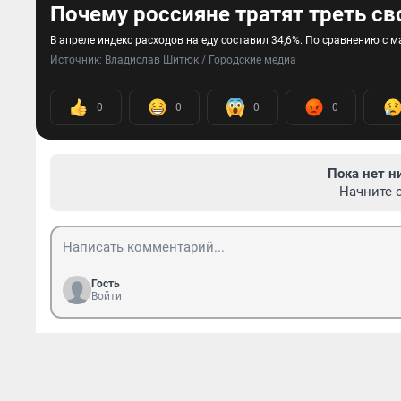
Почему россияне тратят треть св
В апреле индекс расходов на еду составил 34,6%. По сравнению с м
Источник: 
Владислав Шитюк / Городские медиа 
0
0
0
0
Пока нет н
Начните 
Гость
Войти