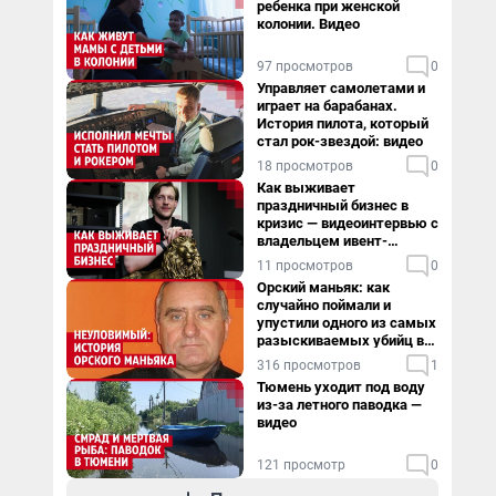
ребенка при женской
колонии. Видео
97 просмотров
0
Управляет самолетами и
играет на барабанах.
История пилота, который
стал рок-звездой: видео
18 просмотров
0
Как выживает
праздничный бизнес в
кризис — видеоинтервью с
владельцем ивент-
агентства
11 просмотров
0
Орский маньяк: как
случайно поймали и
упустили одного из самых
разыскиваемых убийц в
России. Видео
316 просмотров
1
Тюмень уходит под воду
из-за летного паводка —
видео
121 просмотр
0