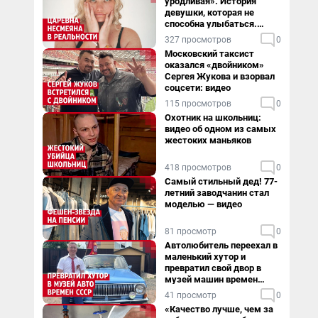
уродливая». История
девушки, которая не
способна улыбаться.
Видео
327 просмотров
0
Московский таксист
оказался «двойником»
Сергея Жукова и взорвал
соцсети: видео
115 просмотров
0
Охотник на школьниц:
видео об одном из самых
жестоких маньяков
418 просмотров
0
Самый стильный дед! 77-
летний заводчанин стал
моделью — видео
81 просмотр
0
Автолюбитель переехал в
маленький хутор и
превратил свой двор в
музей машин времен
СССР. Видео
41 просмотр
0
«Качество лучше, чем за