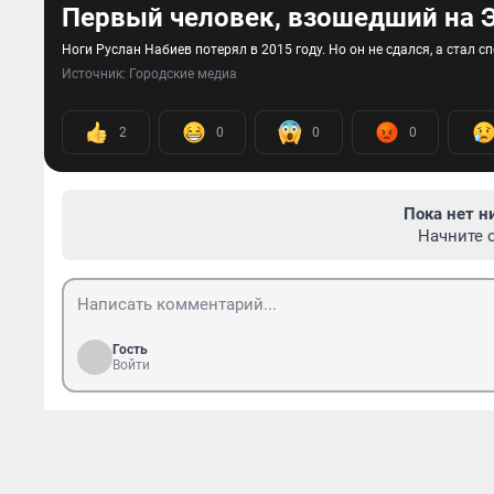
Первый человек, взошедший на Э
Ноги Руслан Набиев потерял в 2015 году. Но он не сдался, а стал
Источник: 
Городские медиа
2
0
0
0
Пока нет н
Начните 
Гость
Войти