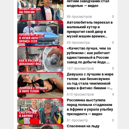
летний заводчанин стал
моделью — видео
86 просмотров
0
Автолюбитель переехал в
маленький хутор и
превратил свой двор в
музей машин времен
СССР. Видео
43 просмотра
0
«Качество лучше, чем за
рубежом»: как работает
единственный в России
завод по добыче йода.
Видео
167 просмотров
0
Девушка с лучшим в мире
телом: как бизнесвумен
за год стала чемпионкой
мира в фитнес-бикини —
видео
610 просмотров
4
Россиянка выступила
перед полным стадионом
в Африке и украла улыбку
президента — видео
81 просмотр
0
Спасенная на льду