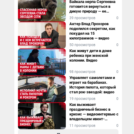
Байкала нерпа Сергеевна
готовится вернуться в
дикую природу — ее
видеоистория
39 просмотров
0
Актер Влад Прохоров
поделился секретом, как
похудел на 15
килограммов — видео
50 просмотров
0
Как живут дети в доме
ребенка при женской
колонии. Видео
98 просмотров
0
Управляет самолетами и
играет на барабанах.
История пилота, который
стал рок-звездой: видео
19 просмотров
0
Как выживает
праздничный бизнес в
кризис — видеоинтервью с
владельцем ивент-
агентства
11 просмотров
0