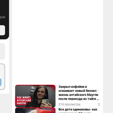
ров
Закрыл кофейни и
осваивает новый бизнес:
жизнь алтайского Маугли
после переезда из тайги в
столицу
274 просмотра
2
Все дети одинаковы: как