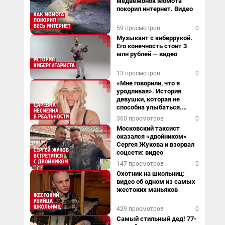
медвежонок Момота
покорил интернет. Видео
59 просмотров
0
Музыкант с киберрукой.
Его конечность стоит 3
млн рублей — видео
13 просмотров
0
«Мне говорили, что я
уродливая». История
девушки, которая не
способна улыбаться.
Видео
360 просмотров
0
Московский таксист
оказался «двойником»
Сергея Жукова и взорвал
соцсети: видео
147 просмотров
0
Охотник на школьниц:
видео об одном из самых
жестоких маньяков
429 просмотров
0
Самый стильный дед! 77-