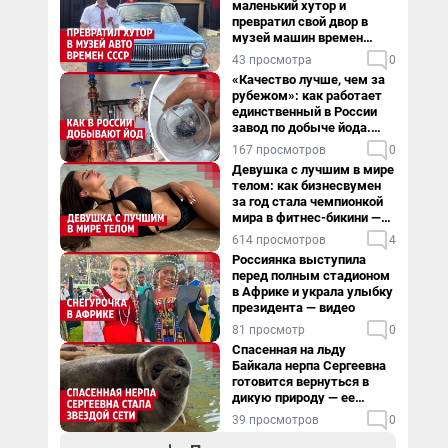
маленький хутор и
превратил свой двор в
музей машин времен
СССР. Видео
43 просмотра
0
«Качество лучше, чем за
рубежом»: как работает
единственный в России
завод по добыче йода.
Видео
167 просмотров
0
Девушка с лучшим в мире
телом: как бизнесвумен
за год стала чемпионкой
мира в фитнес-бикини —
видео
614 просмотров
4
Россиянка выступила
перед полным стадионом
в Африке и украла улыбку
президента — видео
81 просмотр
0
Спасенная на льду
Байкала нерпа Сергеевна
готовится вернуться в
дикую природу — ее
видеоистория
39 просмотров
0