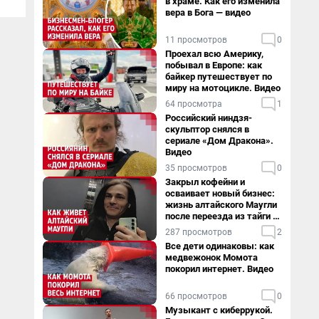
в храме. Как его изменила
вера в Бога — видео
11 просмотров
0
Проехал всю Америку,
побывал в Европе: как
байкер путешествует по
миру на мотоцикле. Видео
64 просмотра
1
Российский ниндзя-
скульптор снялся в
сериале «Дом Дракона».
Видео
35 просмотров
0
Закрыл кофейни и
осваивает новый бизнес:
жизнь алтайского Маугли
после переезда из тайги в
столицу
287 просмотров
2
Все дети одинаковы: как
медвежонок Момота
покорил интернет. Видео
66 просмотров
0
Музыкант с киберрукой.