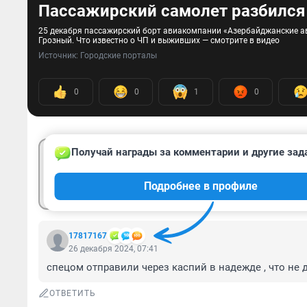
Пассажирский самолет разбился 
25 декабря пассажирский борт авиакомпании «Азербайджанские ави
Грозный. Что известно о ЧП и выживших — смотрите в видео
Источник: 
Городские порталы
0
0
1
0
Получай награды за комментарии и другие зад
Гость
Подробнее в профиле
Войти
17817167
26 декабря 2024, 07:41
спецом отправили через каспий в надежде , что не д
ОТВЕТИТЬ