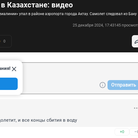
в Казахстане: видео
алинии» упал в районе аэропорта города Актау. Самолет следовал из Баку 
25 декабря 2024, 17:43
145 просмот
0
ания!
Отправить
олетит, и все концы сбития в воду
+0
–