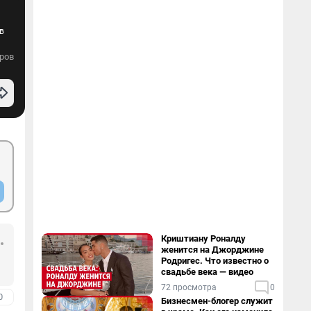
в
ров
Криштиану Роналду
женится на Джорджине
Родригес. Что известно о
свадьбе века — видео
72 просмотра
0
0
Бизнесмен-блогер служит