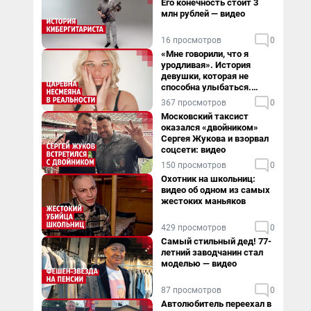
Его конечность стоит 3
млн рублей — видео
16 просмотров
0
«Мне говорили, что я
уродливая». История
девушки, которая не
способна улыбаться.
Видео
367 просмотров
0
Московский таксист
оказался «двойником»
Сергея Жукова и взорвал
соцсети: видео
150 просмотров
0
Охотник на школьниц:
видео об одном из самых
жестоких маньяков
429 просмотров
0
Самый стильный дед! 77-
летний заводчанин стал
моделью — видео
87 просмотров
0
Автолюбитель переехал в