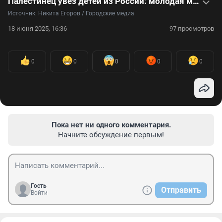
Палестинец увез детей из России: молодая мать в отчаянии пытается их вернуть — видео
Источник: 
Никита Егоров / Городские медиа
18 июня 2025, 16:36
97 просмотров
0
0
0
0
0
Пока нет ни одного комментария.
Начните обсуждение первым!
Гость
Отправить
Войти