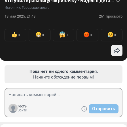
Кто убил красавицу-скрипачку? Видео с деталями произошедшего
Источник: 
Городские медиа
13 мая 2025, 21:48
261 просмотр
0
0
0
0
0
Пока нет ни одного комментария.
Начните обсуждение первым!
Гость
Отправить
Войти