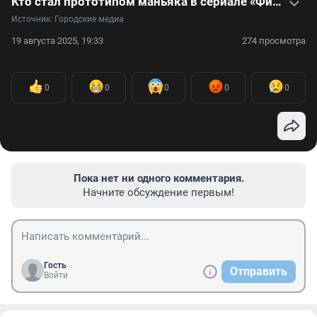
Кто стал прототипом маньяка в сериале «Фишер. Затмение»: видеоистория «Кубанского душителя»
Источник: 
Городские медиа
19 августа 2025, 19:33
274 просмотра
0
0
0
0
0
Пока нет ни одного комментария.
Начните обсуждение первым!
Гость
Отправить
Войти