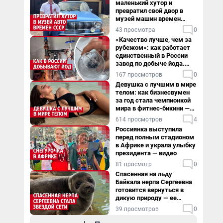
маленький хутор и
превратил свой двор в
музей машин времен
СССР. Видео
43 просмотра
0
«Качество лучше, чем за
рубежом»: как работает
единственный в России
завод по добыче йода.
Видео
167 просмотров
0
Девушка с лучшим в мире
телом: как бизнесвумен
за год стала чемпионкой
мира в фитнес-бикини —
видео
614 просмотров
4
Россиянка выступила
перед полным стадионом
в Африке и украла улыбку
президента — видео
81 просмотр
0
Спасенная на льду
Байкала нерпа Сергеевна
готовится вернуться в
дикую природу — ее
видеоистория
39 просмотров
0