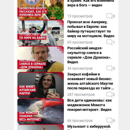
в храме. Как его изменила
вера в Бога — видео
13 просмотров
0
Проехал всю Америку,
побывал в Европе: как
байкер путешествует по
миру на мотоцикле. Видео
65 просмотров
1
Российский ниндзя-
скульптор снялся в
сериале «Дом Дракона».
Видео
36 просмотров
0
Закрыл кофейни и
осваивает новый бизнес:
жизнь алтайского Маугли
после переезда из тайги в
столицу
287 просмотров
2
Все дети одинаковы: как
медвежонок Момота
покорил интернет. Видео
66 просмотров
0
Музыкант с киберрукой.