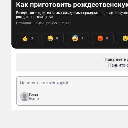
Как приготовить рождественску
Рождество — один из самых ожидаемых праздников после наступлен
рождественская кутья
Источник: 
Семен Громов / 72.RU
0
0
0
0
Пока нет н
Начните 
Гость
Войти