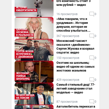
Его конечность стоит 3
млн рублей — видео
16 просмотров
0
«Мне говорили, что я
уродливая». История
девушки, которая не
способна улыбаться.
Видео
367 просмотров
0
Московский таксист
оказался «двойником»
Сергея Жукова и взорвал
соцсети: видео
150 просмотров
0
Охотник на школьниц:
видео об одном из самых
жестоких маньяков
429 просмотров
0
Самый стильный дед! 77-
летний заводчанин стал
моделью — видео
87 просмотров
0
Автолюбитель переехал в