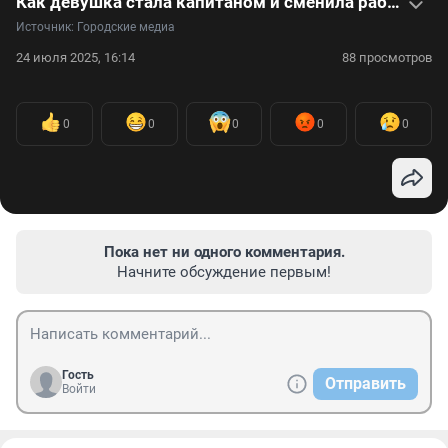
Как девушка стала капитаном и сменила работу инженера на место за штурвалом — видео
Источник: 
Городские медиа
24 июля 2025, 16:14
88 просмотров
0
0
0
0
0
Пока нет ни одного комментария.
Начните обсуждение первым!
Гость
Отправить
Войти