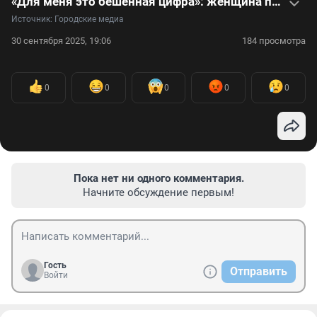
«Для меня это бешенная цифра»: женщина похудела на 50 кг за полгода — видео
Источник: 
Городские медиа
30 сентября 2025, 19:06
184 просмотра
0
0
0
0
0
Пока нет ни одного комментария.
Начните обсуждение первым!
Гость
Отправить
Войти