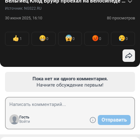
Бельгиец Клод Бруир проехал на велосипеде пол-России: видео
Источник: 
NGS22.RU
30 июня 2025, 16:10
80 просмотров
1
0
0
0
0
Пока нет ни одного комментария.
Начните обсуждение первым!
Гость
Отправить
Войти