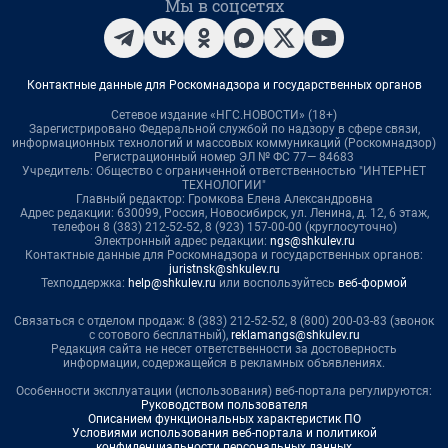
Мы в соцсетях
Контактные данные для Роскомнадзора и государственных органов
Сетевое издание «НГС.НОВОСТИ» (18+)
Зарегистрировано Федеральной службой по надзору в сфере связи,
информационных технологий и массовых коммуникаций (Роскомнадзор)
Регистрационный номер ЭЛ № ФС 77— 84683
Учредитель: Общество с ограниченной ответственностью "ИНТЕРНЕТ
ТЕХНОЛОГИИ"
Главный редактор: Громкова Елена Александровна
Адрес редакции: 630099, Россия, Новосибирск, ул. Ленина, д. 12, 6 этаж,
телефон 8 (383) 212-52-52, 8 (923) 157-00-00 (круглосуточно)
Электронный адрес редакции:
ngs@shkulev.ru
Контактные данные для Роскомнадзора и государственных органов:
juristnsk@shkulev.ru
Техподдержка:
help@shkulev.ru
или воспользуйтесь
веб-формой
Связаться с отделом продаж: 8 (383) 212-52-52, 8 (800) 200-03-83 (звонок
с сотового бесплатный),
reklamangs@shkulev.ru
Редакция сайта не несет ответственности за достоверность
информации, содержащейся в рекламных объявлениях.
Особенности эксплуатации (использования) веб-портала регулируются:
Руководством пользователя
Описанием функциональных характеристик ПО
Условиями использования веб-портала и политикой
конфиденциальности персональных данных