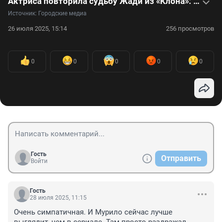
Актриса повторила судьбу Жади из «Клона»: видео
Источник: 
Городские медиа
26 июля 2025, 15:14
256 просмотров
0
0
0
0
0
Гость
Отправить
Войти
Гость
28 июля 2025, 11:15
Очень симпатичная. И Мурило сейчас лучше 