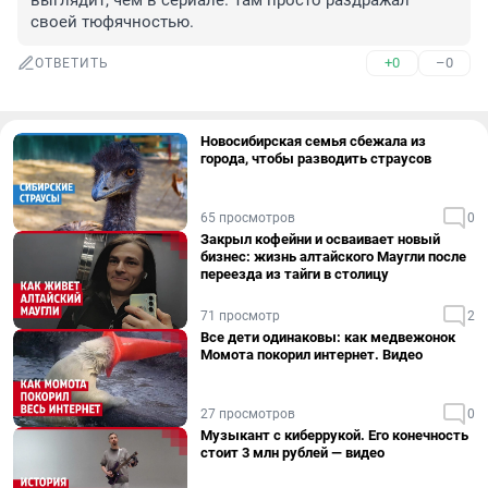
выглядит, чем в сериале. Там просто раздражал 
своей тюфячностью.
+0
–0
ОТВЕТИТЬ
Новосибирская семья сбежала из
города, чтобы разводить страусов
65 просмотров
0
Закрыл кофейни и осваивает новый
бизнес: жизнь алтайского Маугли после
переезда из тайги в столицу
71 просмотр
2
Все дети одинаковы: как медвежонок
Момота покорил интернет. Видео
27 просмотров
0
Музыкант с киберрукой. Его конечность
стоит 3 млн рублей — видео