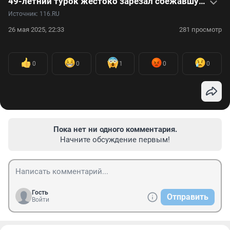
49-летний турок жестоко зарезал сбежавшую от него жену и ранил маленького сына. Видео
Источник: 
116.RU
26 мая 2025, 22:33
281 просмотр
0
0
1
0
0
Пока нет ни одного комментария.
Начните обсуждение первым!
Гость
Отправить
Войти