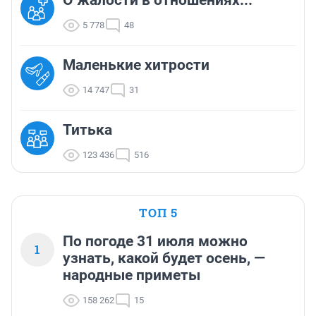
О жалости в отношениях...
5 778
48
Маленькие хитрости
14 747
31
Титька
123 436
516
ТОП 5
По погоде 31 июля можно
1
узнать, какой будет осень, —
народные приметы
158 262
15