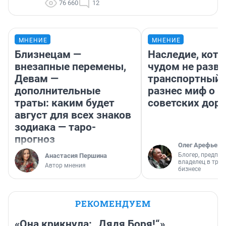
76 660
12
МНЕНИЕ
МНЕНИЕ
Близнецам —
Наследие, кото
внезапные перемены,
чудом не разва
Девам —
транспортный 
дополнительные
разнес миф о 
траты: каким будет
советских доро
август для всех знаков
зодиака — таро-
прогноз
Олег Арефьев
Блогер, предпри
Анастасия Першина
владелец в тра
Автор мнения
бизнесе
РЕКОМЕНДУЕМ
«Она крикнула: „Дядя Боря!“»