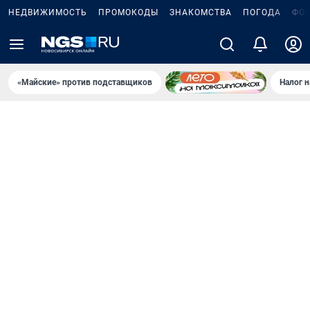
НЕДВИЖИМОСТЬ
ПРОМОКОДЫ
ЗНАКОМСТВА
ПОГОДА
ФО
«Майские» против подставщиков
Налог 