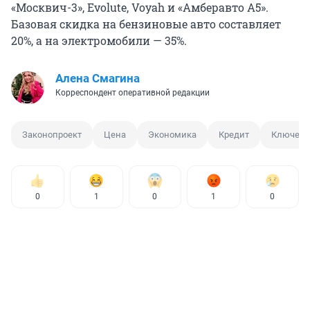
«Москвич-3», Evolute, Voyah и «Амберавто А5».
Базовая скидка на бензиновые авто составляет
20%, а на электромобили — 35%.
Алена Смагина
Корреспондент оперативной редакции
Законопроект
Цена
Экономика
Кредит
Ключева
0
1
0
1
0