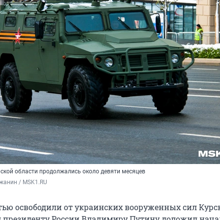
рской области продолжались около девяти месяцев
жанин / MSK1.RU
тью освободили от украинских вооруженных сил Кур
ом президенту России Владимиру Путину доложил нач