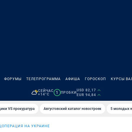
ФОРУМЫ
ТЕЛЕПРОГРАММА
АФИША
ГОРОСКОП
КУРСЫ ВА
USD 82,17
СЕЙЧАС
1
ПРОБКИ
+14°C
EUR 94,84
ики VS прокуратура
Августовский каталог новостроек
5 молодых н
ЦОПЕРАЦИЯ НА УКРАИНЕ