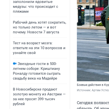
заполонили ядовитые
медузы: что происходит с
пляжами
Рабочий день хотят сократить,
но только летом — и вот
почему. Новости 7 августа
Тест на возраст мозга:
ответьте на эти 10 вопросов и
узнайте свой
Звездные гости в 500-
летнем соборе: Криштиану
Роналду готовится сыграть
свадьбу века на Мадейре
Боевые действия в Ку
В Новосибирске продают
Источник: 
Артем Устю
золотую монету из Австрии —
за нее просят 399 тысяч
Сегодня полнос
рублей
область. Об эт