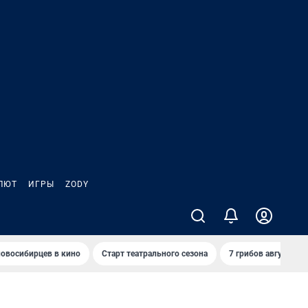
ЛЮТ
ИГРЫ
ZODY
овосибирцев в кино
Старт театрального сезона
7 грибов августа