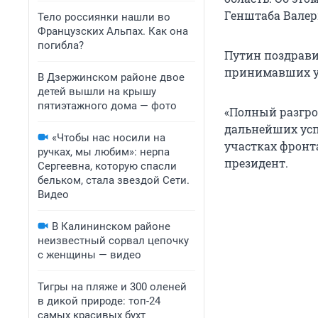
Генштаба Валер
Тело россиянки нашли во
Французских Альпах. Как она
погибла?
Путин поздрави
принимавших уч
В Дзержинском районе двое
детей вышли на крышу
пятиэтажного дома — фото
«Полный разгро
дальнейших ус
«Чтобы нас носили на
участках фронт
ручках, мы любим»: нерпа
президент.
Сергеевна, которую спасли
бельком, стала звездой Сети.
Видео
В Калининском районе
неизвестный сорвал цепочку
с женщины — видео
Тигры на пляже и 300 оленей
в дикой природе: топ-24
самых красивых бухт