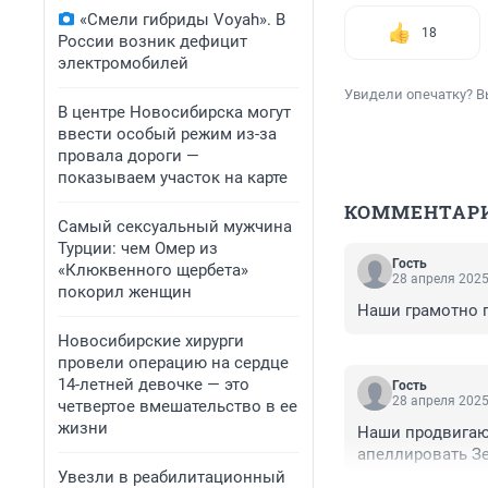
«Смели гибриды Voyah». В
18
России возник дефицит
электромобилей
Увидели опечатку? В
В центре Новосибирска могут
ввести особый режим из-за
провала дороги —
показываем участок на карте
КОММЕНТАР
Самый сексуальный мужчина
Турции: чем Омер из
Гость
«Клюквенного щербета»
28 апреля 2025
покорил женщин
Наши грамотно п
Новосибирские хирурги
провели операцию на сердце
14-летней девочке — это
Гость
28 апреля 2025
четвертое вмешательство в ее
жизни
Наши продвигают
апеллировать Зе
Увезли в реабилитационный