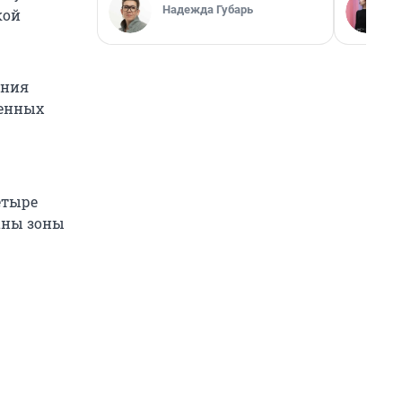
Надежда Губарь
кой
ения
ченных
етыре
аны зоны