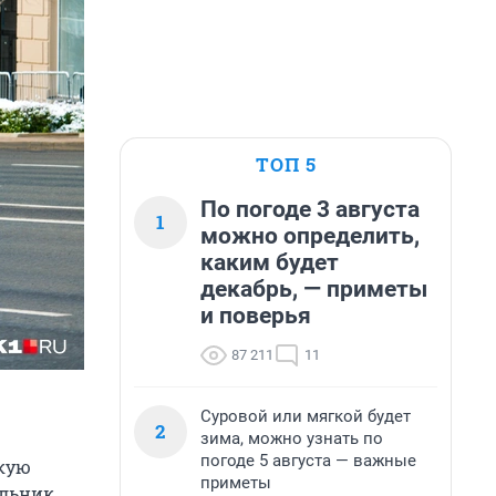
ТОП 5
По погоде 3 августа
1
можно определить,
каким будет
декабрь, — приметы
и поверья
87 211
11
Суровой или мягкой будет
2
зима, можно узнать по
погоде 5 августа — важные
скую
приметы
альник