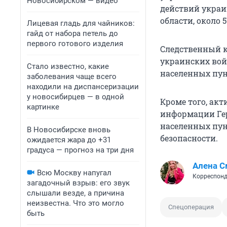
Новосибирском — видео
действий украи
области, около 
Лицевая гладь для чайников:
гайд от набора петель до
первого готового изделия
Следственный к
украинских вой
Стало известно, какие
населенных пун
заболевания чаще всего
находили на диспансеризации
у новосибирцев — в одной
Кроме того, ак
картинке
информации Гер
населенных пун
В Новосибирске вновь
безопасности.
ожидается жара до +31
градуса — прогноз на три дня
Алена С
Всю Москву напугал
Корреспонд
загадочный взрыв: его звук
слышали везде, а причина
неизвестна. Что это могло
Спецоперация
быть