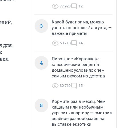
77 928
12
ений,
Какой будет зима, можно
3
узнать по погоде 7 августа, —
важные приметы
50 718
14
я для
х
явил
Пирожное «Картошка»:
4
классический рецепт в
домашних условиях с тем
самым вкусом из детства
30 769
15
Кормить раз в месяц. Чем
5
хищным или необычным
украсить квартиру — смотрим
зелёное разнообразие на
выставке экзотики