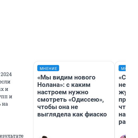
МНЕНИЕ
МНЕНИ
 2024
«Мы видим нового
«Сним
если
Нолана»: с каким
немед
х и
настроем нужно
журна
упп и
смотреть «Одиссею»,
пришл
 на
чтобы она не
чтобы
выглядела как фиаско
на чт
ради 
езультате