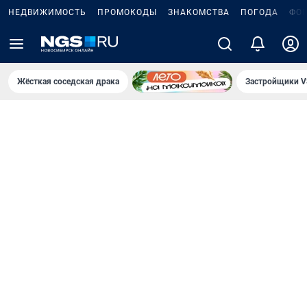
НЕДВИЖИМОСТЬ
ПРОМОКОДЫ
ЗНАКОМСТВА
ПОГОДА
ФО
Жёсткая соседская драка
Застройщики V