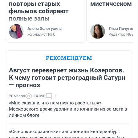
повторы старых
мистическом о
фильмов собирают
полные залы
Алёна Золотухина
Лиза Пичугина
Журналист НГС
Редактор NGS.R
РЕКОМЕНДУЕМ
Август перевернет жизнь Козерогов.
К чему готовит ретроградный Сатурн
— прогноз
20 часов
14 098
1
«Мне сказали, что нам нужно расстаться».
Московского врача уволили из клиники из-за мата в
личном блоге
«Сыночки-корзиночки» заполонили Екатеринбург:
почему уральские парни массово оставили жен без