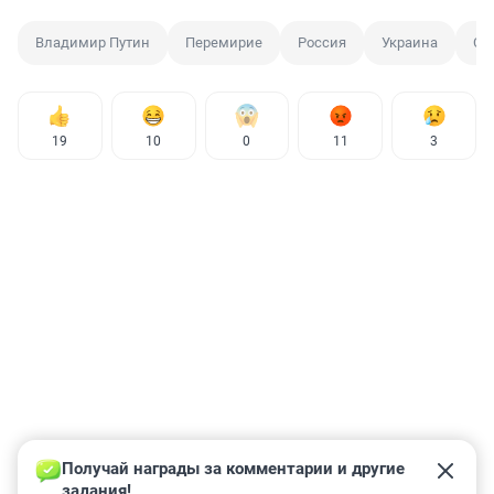
Владимир Путин
Перемирие
Россия
Украина
Сп
19
10
0
11
3
Получай награды за комментарии и другие 
задания!