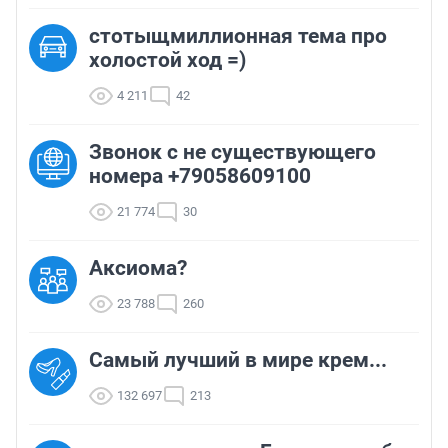
стотыщмиллионная тема про
холостой ход =)
4 211
42
Звонок с не существующего
номера +79058609100
21 774
30
Аксиома?
23 788
260
Самый лучший в мире крем...
132 697
213