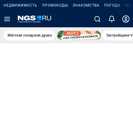
НЕДВИЖИМОСТЬ
ПРОМОКОДЫ
ЗНАКОМСТВА
ПОГОДА
ФО
Жёсткая соседская драка
Застройщики V