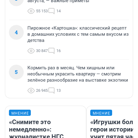
августа, — важные приметы
55 153
14
Пирожное «Картошка»: классический рецепт
4
в домашних условиях с тем самым вкусом из
детства
30 847
16
Кормить раз в месяц. Чем хищным или
5
необычным украсить квартиру — смотрим
зелёное разнообразие на выставке экзотики
26 945
13
МНЕНИЕ
МНЕНИЕ
«Снимите это
«Игрушки боль
немедленно»:
герои истории»
журналистке НГС
учит пятая час