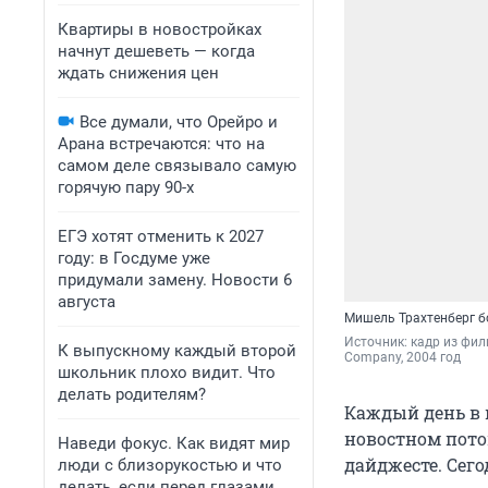
Квартиры в новостройках
начнут дешеветь — когда
ждать снижения цен
Все думали, что Орейро и
Арана встречаются: что на
самом деле связывало самую
горячую пару 90-х
ЕГЭ хотят отменить к 2027
году: в Госдуме уже
придумали замену. Новости 6
августа
Мишель Трахтенберг б
Источник: 
кадр из фил
К выпускному каждый второй
Company, 2004 год
школьник плохо видит. Что
делать родителям?
Каждый день в 
новостном пото
Наведи фокус. Как видят мир
дайджесте. Сего
люди с близорукостью и что
делать, если перед глазами