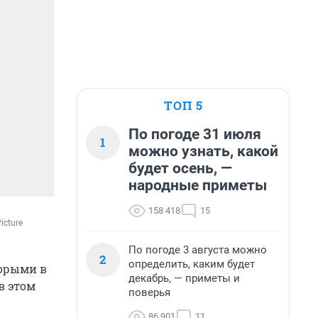
ТОП 5
По погоде 31 июля
1
можно узнать, какой
будет осень, —
народные приметы
158 418
15
cture 
По погоде 3 августа можно
2
определить, каким будет
торыми в
декабрь, — приметы и
в этом
поверья
86 901
11