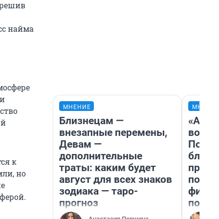
зрешив
сс найма
мосфере
ми
МНЕНИЕ
МНЕНИ
ьство
Близнецам —
«Анал
ой
внезапные перемены,
вот ч
Девам —
Почем
дополнительные
блокб
ся к
траты: каким будет
прова
ли, но
август для всех знаков
повто
ие
зодиака — таро-
фильм
ферой.
прогноз
полны
Анастасия Першина