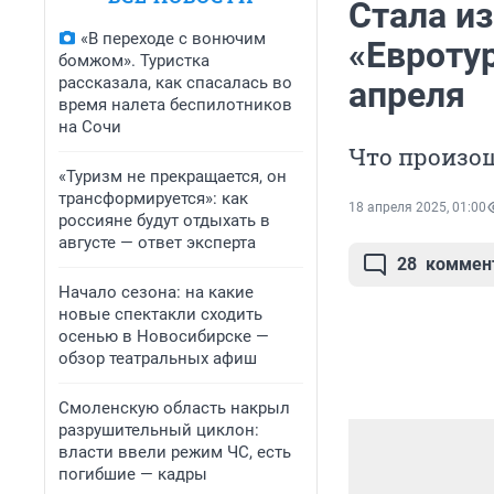
Стала и
«В переходе с вонючим
«Евротур
бомжом». Туристка
рассказала, как спасалась во
апреля
время налета беспилотников
на Сочи
Что произош
«Туризм не прекращается, он
трансформируется»: как
18 апреля 2025, 01:00
россияне будут отдыхать в
августе — ответ эксперта
28
коммен
Начало сезона: на какие
новые спектакли сходить
осенью в Новосибирске —
обзор театральных афиш
Смоленскую область накрыл
разрушительный циклон:
власти ввели режим ЧС, есть
погибшие — кадры