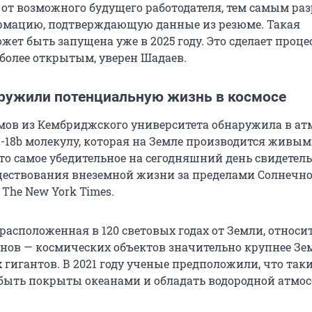
 от возможного будущего работодателя, тем самым ра
рмацию, подтверждающую данные из резюме. Такая
ет быть запущена уже в 2025 году. Это сделает проце
 более открытым, уверен Шадаев.
ружили потенциальную жизнь в космосе
мов из Кембриджского университета обнаружила в ат
-18b молекулу, которая на Земле производится живы
то самое убедительное на сегодняшний день свидетел
ествования внеземной жизни за пределами Солнечн
The New York Times.
 расположенная в 120 световых годах от Земли, относит
унов — космических объектов значительно крупнее Зем
 гигантов. В 2021 году ученые предположили, что так
быть покрыты океанами и обладать водородной атмос