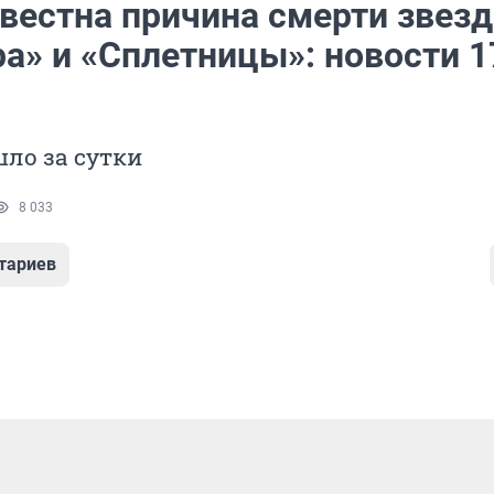
звестна причина смерти звез
а» и «Сплетницы»: новости 1
ло за сутки
8 033
тариев