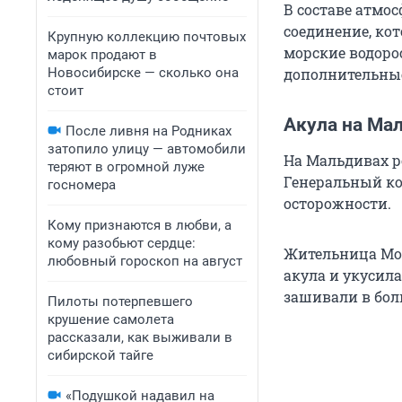
В составе атмо
соединение, ко
Крупную коллекцию почтовых
морские водоро
марок продают в
Новосибирске — сколько она
дополнительны
стоит
Акула на Ма
После ливня на Родниках
затопило улицу — автомобили
На Мальдивах р
теряют в огромной луже
Генеральный ко
госномера
осторожности.
Кому признаются в любви, а
кому разобьют сердце:
Жительница Мос
любовный гороскоп на август
акула и укусил
зашивали в бол
Пилоты потерпевшего
крушение самолета
рассказали, как выживали в
сибирской тайге
«Подушкой надавил на