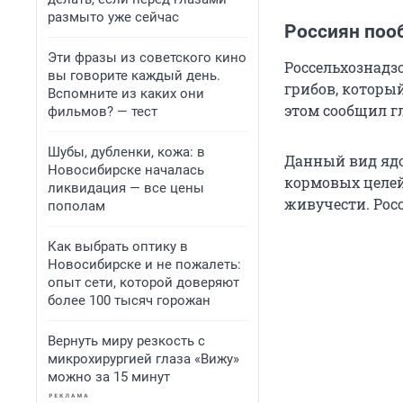
размыто уже сейчас
Россиян поо
Эти фразы из советского кино
Россельхознадз
вы говорите каждый день.
грибов, который
Вспомните из каких они
этом сообщил г
фильмов? — тест
Шубы, дубленки, кожа: в
Данный вид ядо
Новосибирске началась
кормовых целей
ликвидация — все цены
живучести. Рос
пополам
Как выбрать оптику в
Новосибирске и не пожалеть:
опыт сети, которой доверяют
более 100 тысяч горожан
Вернуть миру резкость с
микрохирургией глаза «Вижу»
можно за 15 минут