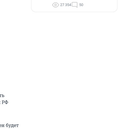
27 354
50
ть
я РФ
ен будет