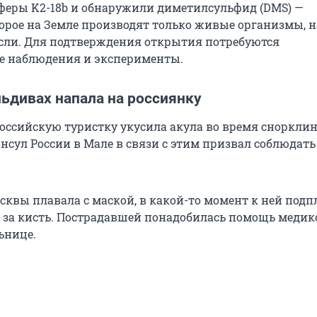
сферы K2-18b и обнаружили диметилсульфид (DMS) —
торое на Земле производят только живые организмы, 
сли. Для подтверждения открытия потребуются
е наблюдения и эксперименты.
льдивах напала на россиянку
оссийскую туристку укусила акула во время снорклин
нсул России в Мале в связи с этим призвал соблюдат
квы плавала с маской, в какой-то момент к ней под
а за кисть. Пострадавшей понадобилась помощь медик
ьнице.