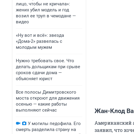
лицо, чтобы не кричала»:
жених убил модель и год
возил ее труп в чемодане —
видео
«Ну вот и всё»: звезда
«Дома-2» развелась с
молодым мужем
Нужно требовать свое. Что
делать дольщикам при срыве
сроков сдачи дома —
объясняет юрист
Все полосы Димитровского
моста откроют для движения
осенью — какие работы
выполняют сейчас
Жан-Клод Ва
Американский а
У могилы педофила. Его
смерть разделила страну на
заявил, что хоч