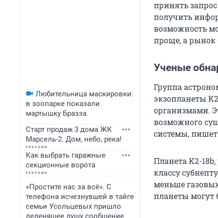
принять запрос
получить инфо
возможность мож
проще, а рынок
Ученые обна
Группа астроно
Любительница маскировки:
экзопланеты K2
в зоопарке показали
организмами. Э
мартышку Бразза
возможного сущ
Старт продаж 3 дома ЖК
системы, пишет 
Марсель-2. Дом, небо, река!
Как выбрать гаражные
Планета K2-18b,
секционные ворота
классу субнепт
меньше газовых
«Простите нас за всё». С
планеты могут 
телефона исчезнувшей в тайге
семьи Усольцевых пришло
леденящее душу сообщение