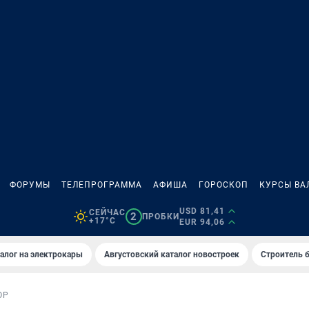
ФОРУМЫ
ТЕЛЕПРОГРАММА
АФИША
ГОРОСКОП
КУРСЫ ВА
USD 81,41
СЕЙЧАС
2
ПРОБКИ
+17°C
EUR 94,06
алог на электрокары
Августовский каталог новостроек
Строитель б
ОР