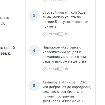
Суровой или мягкой будет
3
зима, можно узнать по
новах
погоде 5 августа — важные
 Об
приметы
77 388
12
я
за своей
Пирожное «Картошка»:
4
классический рецепт в
щевик.
домашних условиях с тем
самым вкусом из детства
30 299
13
Авиашоу в Мочище — 2026:
5
как добраться до аэродрома,
сколько стоят билеты и
полная программа
фестиваля «Вива Авиа!»