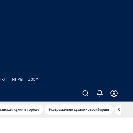
ЛЮТ
ИГРЫ
ZODY
тайская кухня в городе
Экстремально худые новосибирцы
Старт те