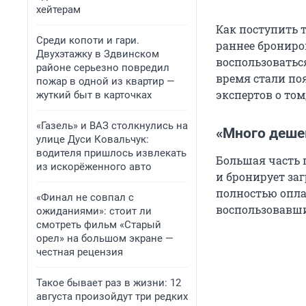
хейтерам
Как поступить 
Среди копоти и гари.
раннее брониро
Двухэтажку в Здвинском
воспользоватьс
районе серьезно повредил
время стали по
пожар в одной из квартир —
экспертов о том
жуткий быт в карточках
«Газель» и ВАЗ столкнулись на
«Много деше
улице Дуси Ковальчук:
водителя пришлось извлекать
Большая часть 
из искорёженного авто
и бронирует за
полностью опла
«Финал не совпал с
воспользовавшис
ожиданиями»: стоит ли
смотреть фильм «Старый
орел» на большом экране —
честная рецензия
Такое бывает раз в жизни: 12
августа произойдут три редких