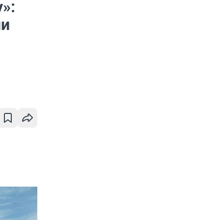
»:
ии