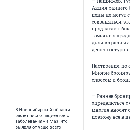
— Например, Ту
Акция раннего б
цены не могут 
сохраняться, э
предлагают ближ
точечные предл
дней из разных 
дешевых туров п
Настроение, по 
Многие брониру
спросом и бронь
— Раннее бронир
определиться с 
многие вносят 
В Новосибирской области
растёт число пациентов с
поэтому всё в ц
заболеваниями глаз: что
выявляют чаще всего