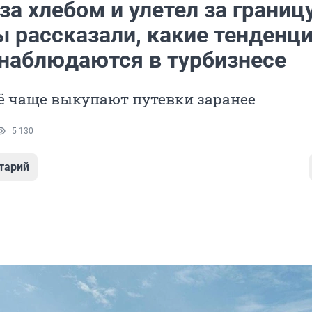
а хлебом и улетел за границу
ы рассказали, какие тенденц
 наблюдаются в турбизнесе
ё чаще выкупают путевки заранее
5 130
тарий