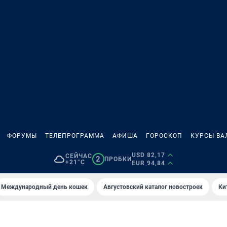
ФОРУМЫ
ТЕЛЕПРОГРАММА
АФИША
ГОРОСКОП
КУРСЫ ВА
USD 82,17
СЕЙЧАС
2
ПРОБКИ
+21°C
EUR 94,84
Международный день кошек
Августовский каталог новостроек
Ки