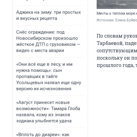
Аджика на зиму: три простых
Мечты о теплом море 
и вкусных рецепта
Источник: 
Елена Буйв
Снёс ограждение: под
По словам руко
Новосибирском произошло
Тарбаевой, пад
жёсткое ДТП с грузовиком —
сопутствующим 
видео с места аварии
поскольку он п
«Они всё еще в лесу, и им
прошлого года, 
нужна помощь»: сын
пропавших в тайге
Усольцевых назвал еще одну
версию их исчезновения
«Август принесет новые
возможности»: Тамара Глоба
назвала, кому из знаков
зодиака улыбнется удача
«Вплоть до диареи»: как