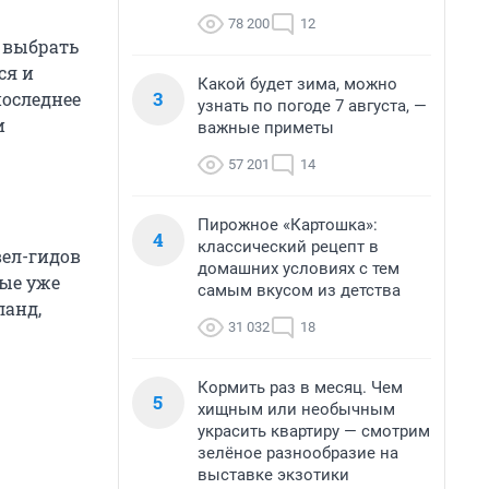
78 200
12
: выбрать
ся и
Какой будет зима, можно
3
последнее
узнать по погоде 7 августа, —
и
важные приметы
57 201
14
Пирожное «Картошка»:
4
классический рецепт в
вел-гидов
домашних условиях с тем
рые уже
самым вкусом из детства
ланд,
31 032
18
Кормить раз в месяц. Чем
5
хищным или необычным
украсить квартиру — смотрим
зелёное разнообразие на
выставке экзотики