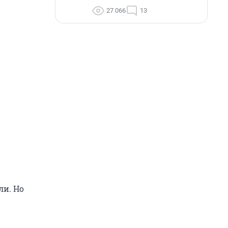
27 066
13
ли. Но