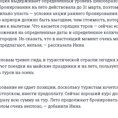
рция выдерживает определенный уровень ценообразо
ронирования на лето действовала до 31 марта, поэтом
сильно упасть — условия акции раннего бронировани
то априори должно быть выгоднее, чем стоимость, кот
е к вылетам. Что касается горящих туров — сейчас е
ожения на определенные даты и определенное колич
городов. Но сказать, что в настоящий момент очень м
редлагают, нельзя, — рассказала Инна.
словам тревел-гида, в туристической отрасли сегодня 
ют поездки на майские праздники и на лето, пользуе
 туров на осень.
ование не сдает позиции, поскольку туристам хочетс
отпуском, внести предоплату. Сейчас хороший курс до
сразу всю сумму за тур. Лето продолжают бронировать
елом очень неплохо, — добавила Инна.