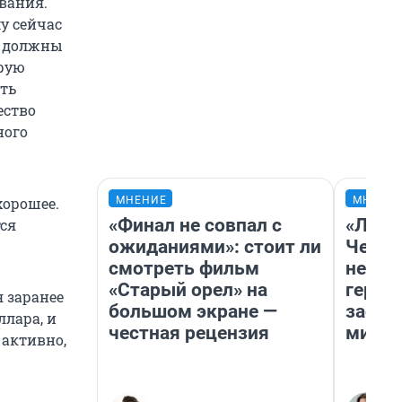
вания.
у сейчас
я должны
орую
сть
ество
ного
МНЕНИЕ
МНЕНИ
хорошее.
«Финал не совпал с
«Люди
тся
ожиданиями»: стоит ли
Чем п
смотреть фильм
непон
«Старый орел» на
герои
я заранее
большом экране —
застр
ллара, и
честная рецензия
мисти
 активно,