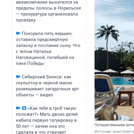
авиакомпании выкатился за
пределы полосы в Норильске
— прокуратура организовала
проверку
Покорила пять вершин,
оставила предсмертную
записку и послание сыну. Что
с телом Натальи
Наговициной, погибшей на
пике Победы
Сибирский Бэнкси: как
скульптор в черной маске
развешивает загадочные арт-
объекты — видео
«Как тебя в гроб такую
положат?» Мать двоих детей
набила первую татуировку в
Путешественники акти
50 лет — зачем она это
сделала и что отвечает
Источник: 
Анастасия Ш