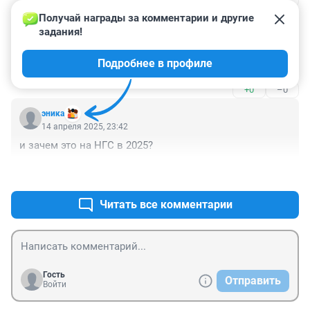
шумиха не нужна, у них и так деньги есть
Получай награды за комментарии и другие 
Гость
15 апреля 2025, 10:43
задания!
Безумие какое-то. Люди не жили, а обслуживали тело 
Подробнее в профиле
сорок лет
+0
–0
эника
14 апреля 2025, 23:42
и зачем это на НГС в 2025?
+2
–2
Читать все комментарии
Гость
Отправить
Войти