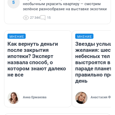
5
необычным украсить квартиру — смотрим
зелёное разнообразие на выставке экзотики
27 344
15
МНЕНИЕ
МНЕНИЕ
Как вернуть деньги
Звезды услыш
после закрытия
желания: шест
ипотеки? Эксперт
небесных тел
назвала способ, о
выстроятся в 
котором знают далеко
параде планет 
не все
правильно про
день
Анна Ермакова
Анастасия Фил