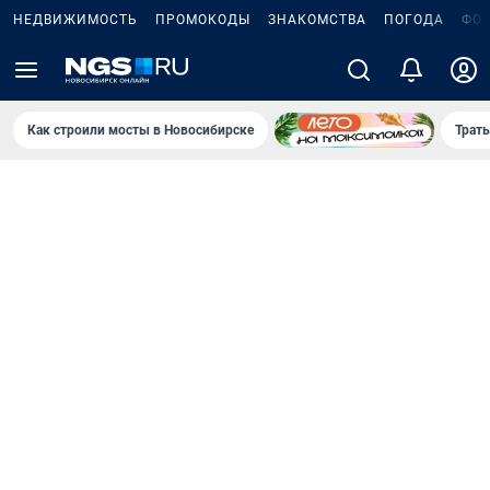
НЕДВИЖИМОСТЬ
ПРОМОКОДЫ
ЗНАКОМСТВА
ПОГОДА
ФО
Как строили мосты в Новосибирске
Траты