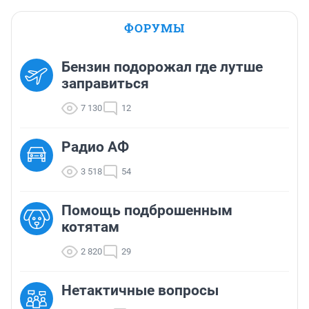
ФОРУМЫ
Бензин подорожал где лутше
заправиться
7 130
12
Радио АФ
3 518
54
Помощь подброшенным
котятам
2 820
29
Нетактичные вопросы