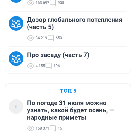
163 697
905
Дозор глобального потепления
(часть 5)
34 219
650
Про засаду (часть 7)
4 155
196
ТОП 5
По погоде 31 июля можно
1
узнать, какой будет осень, —
народные приметы
158 371
15