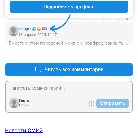
С нынешним поколением надо программу беременна 
Подробнее в профиле
в 12 🤣🤣🤣🤣🤣🤣🤣🤣🤣🤣🤣🤣🤣🤣🤣🤣🤣🤣🤣
+1
–0
солдат
13 апреля 2025, 11:17
Вместе с этой передачей можно и совфред закрыть ...
+1
–0
Читать все комментарии
Гость
Отправить
Войти
Новости СМИ2