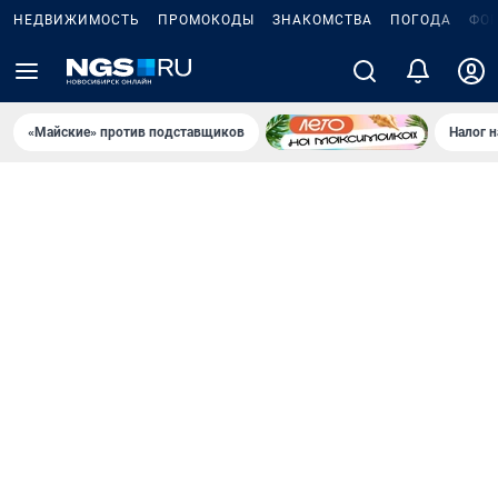
НЕДВИЖИМОСТЬ
ПРОМОКОДЫ
ЗНАКОМСТВА
ПОГОДА
ФО
«Майские» против подставщиков
Налог 