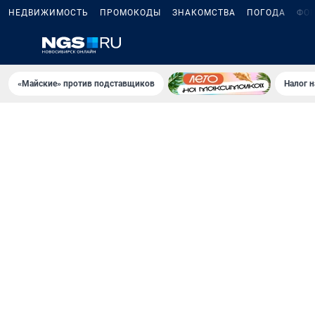
НЕДВИЖИМОСТЬ
ПРОМОКОДЫ
ЗНАКОМСТВА
ПОГОДА
ФО
«Майские» против подставщиков
Налог 