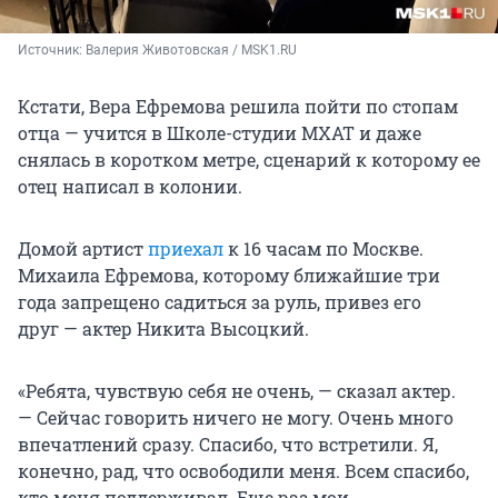
Источник: 
Валерия Животовская / MSK1.RU
Кстати, Вера Ефремова решила пойти по стопам
отца — учится в Школе-студии МХАТ и даже
снялась в коротком метре, сценарий к которому ее
отец написал в колонии.
Домой артист
приехал
к 16 часам по Москве.
Михаила Ефремова, которому ближайшие три
года запрещено садиться за руль, привез его
друг — актер Никита Высоцкий.
«Ребята, чувствую себя не очень, — сказал актер.
— Сейчас говорить ничего не могу. Очень много
впечатлений сразу. Спасибо, что встретили. Я,
конечно, рад, что освободили меня. Всем спасибо,
кто меня поддерживал. Еще раз мои