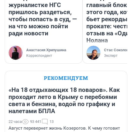
журналистке НГС
главный блокб
пришлось раздеться,
этого года, ко
чтобы попасть в суд, —
бьет рекорды 
на что можно пойти
прокате: честн
ради новости
отзыв на «Оди
Нолана
Анастасия Хрипушина
Стас Соколов
Корреспондент
Эксперт
РЕКОМЕНДУЕМ
«На 18 отдыхающих 18 поваров». Как
проходит лето в Крыму с перебоями
света и бензина, водой по графику и
налетами БПЛА
22 часа
93 441
13
Август перевернет жизнь Козерогов. К чему готовит