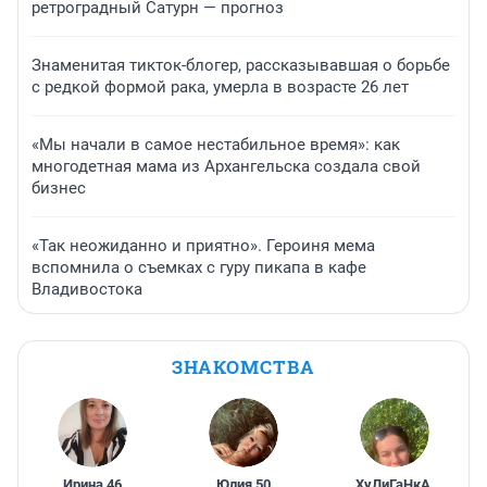
ретроградный Сатурн — прогноз
Знаменитая тикток-блогер, рассказывавшая о борьбе
с редкой формой рака, умерла в возрасте 26 лет
«Мы начали в самое нестабильное время»: как
многодетная мама из Архангельска создала свой
бизнес
«Так неожиданно и приятно». Героиня мема
вспомнила о съемках с гуру пикапа в кафе
Владивостока
ЗНАКОМСТВА
Ирина
,
46
Юлия
,
50
ХуЛиГаНкА
,