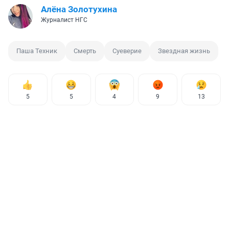
Алёна Золотухина
Журналист НГС
Паша Техник
Смерть
Суеверие
Звездная жизнь
5
5
4
9
13