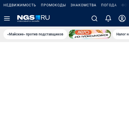
НЕДВИЖИМОСТЬ
ПРОМОКОДЫ
ЗНАКОМСТВА
ПОГОДА
ФО
«Майские» против подставщиков
Налог 