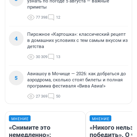
узнать по погоде 5 августа — важные
приметы
77 398
12
Пирожное «Картошка»: классический рецепт
4
в домашних условиях с тем самым вкусом из
детства
30 309
13
Авиашоу в Мочище — 2026: как добраться до
5
аэродрома, сколько стоят билеты и полная
программа фестиваля «Вива Авиа!»
27 369
50
МНЕНИЕ
МНЕНИЕ
«Снимите это
«Никого нельз
немедленно»:
победить». О ч