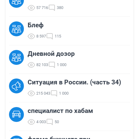
57 716
380
Блеф
8 597
115
Дневной дозор
82 103
1 000
Ситуация в России. (часть 34)
215 043
1 000
cпециалист по хабам
4 003
50