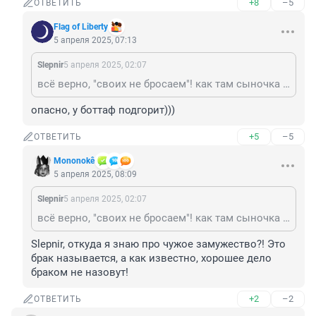
+8
–5
ОТВЕТИТЬ
Flag of Liberty
5 апреля 2025, 07:13
Slepnir
5 апреля 2025, 02:07
всё верно, "своих не бросаем"! как там сыночка соловьёва,а братик мизулиной-счастливы в замужестве?
опасно, у боттаф подгорит)))
+5
–5
ОТВЕТИТЬ
Mononokê
5 апреля 2025, 08:09
Slepnir
5 апреля 2025, 02:07
всё верно, "своих не бросаем"! как там сыночка соловьёва,а братик мизулиной-счастливы в замужестве?
Slepnir, откуда я знаю про чужое замужество?! Это 
брак называется, а как известно, хорошее дело 
браком не назовут!
+2
–2
ОТВЕТИТЬ