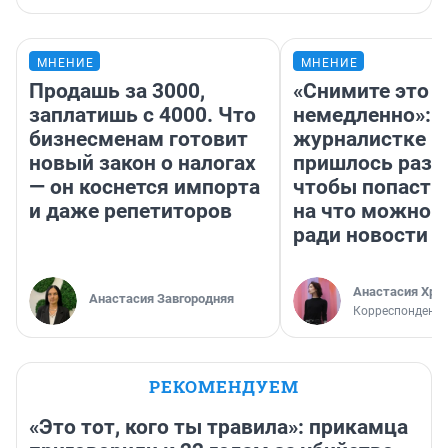
МНЕНИЕ
МНЕНИЕ
Продашь за 3000,
«Снимите это
заплатишь с 4000. Что
немедленно»:
бизнесменам готовит
журналистке Н
новый закон о налогах
пришлось разд
— он коснется импорта
чтобы попасть 
и даже репетиторов
на что можно 
ради новости
Анастасия Хри
Анастасия Завгородняя
Корреспондент
РЕКОМЕНДУЕМ
«Это тот, кого ты травила»: прикамца