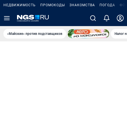
НЕДВИЖИМОСТЬ
ПРОМОКОДЫ
ЗНАКОМСТВА
ПОГОДА
ФО
«Майские» против подставщиков
Налог 