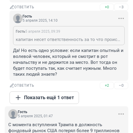
+0
–3
ОТВЕТИТЬ
Гость
5 апреля 2025, 14:10
Гость
5 апреля 2025, 09:39
капитан несет ответственность за то что происходит на судне и с судном. Значит нужно было не ждать а уходить обратно в порт или любое другое безопасное место. А если бы ему дали команду идти на риф? он бы пошел?В ситуации когда грозит опасность судну и экипажу капитан должен принимать решения исходя из обстановки, не смотря на команды
Да! Но есть одно условие: если капитан опытный и 
волевой человек, который не смотрит в рот 
начальству и не держится за место. Вот тогда он 
будет поступать так, как считает нужным. Много 
таких людей знаете?
+2
–0
ОТВЕТИТЬ
Показать ещё 1 ответ
Гость
5 апреля 2025, 01:47
С момента вступления Трампа в должность 
фондовый рынок США потерял более 9 триллионов 