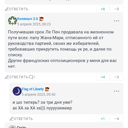
+8
–0
ОТВЕТИТЬ
Коляныч 2.0
5 апреля 2025, 08:23
Получившая срок Ле Пен продавала на жизненном 
пути всех: папу Жана-Мари, отписанного ей от 
руководства партией, своих же избирателей, 
требовавших прикрутить помощь ук ре, и далее по 
списку.

Других французских оппозиционеров у меня для вас 
нет.
+4
–3
ОТВЕТИТЬ
1
Flag of Liberty
5 апреля 2025, 09:40
и шо типерь? за три дня уже?

ах ХА ха ХА ха))) луууузиииир
+1
–4
ОТВЕТИТЬ
Гость