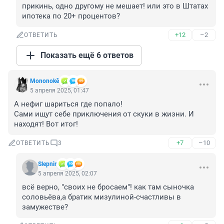
прикинь, одно другому не мешает! или это в Штатах 
ипотека по 20+ процентов?
+12
–2
ОТВЕТИТЬ
Показать ещё 6 ответов
Mononokê
5 апреля 2025, 01:47
А нефиг шариться где попало!

Сами ищут себе приключения от скуки в жизни. И 
находят! Вот итог!
+7
–10
ОТВЕТИТЬ
3
Slepnir
5 апреля 2025, 02:07
всё верно, "своих не бросаем"! как там сыночка 
соловьёва,а братик мизулиной-счастливы в 
замужестве?