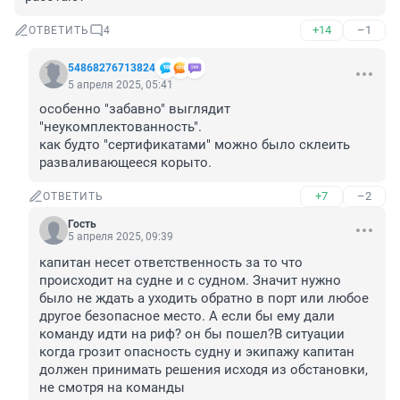
+14
–1
ОТВЕТИТЬ
4
54868276713824
5 апреля 2025, 05:41
особенно "забавно" выглядит 
"неукомплектованность". 

как будто "сертификатами" можно было склеить 
разваливающееся корыто.
+7
–2
ОТВЕТИТЬ
Гость
5 апреля 2025, 09:39
капитан несет ответственность за то что 
происходит на судне и с судном. Значит нужно 
было не ждать а уходить обратно в порт или любое 
другое безопасное место. А если бы ему дали 
команду идти на риф? он бы пошел?В ситуации 
когда грозит опасность судну и экипажу капитан 
должен принимать решения исходя из обстановки, 
не смотря на команды