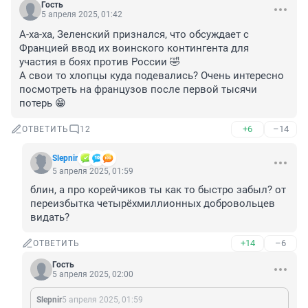
Гость
5 апреля 2025, 01:42
А-ха-ха, Зеленский признался, что обсуждает с 
Францией ввод их воинского контингента для 
участия в боях против России 🤣

А свои то хлопцы куда подевались? Очень интересно 
посмотреть на французов после первой тысячи 
потерь 😁
+6
–14
ОТВЕТИТЬ
12
Slepnir
5 апреля 2025, 01:59
блин, а про корейчиков ты как то быстро забыл? от 
переизбытка четырёхмиллионных добровольцев 
видать?
+14
–6
ОТВЕТИТЬ
Гость
5 апреля 2025, 02:00
Slepnir
5 апреля 2025, 01:59