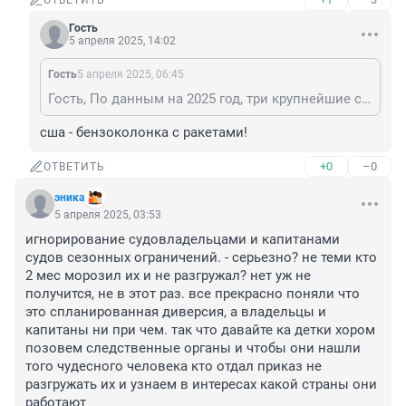
ОТВЕТИТЬ
Гость
5 апреля 2025, 14:02
Гость
5 апреля 2025, 06:45
Гость, По данным на 2025 год, три крупнейшие страны-поставщики нефти в мире: США — добыча 12,744 млн баррелей в день, доля рынка — 15,8%. 2 Россия — добыча 10,880 млн баррелей в день, доля рынка — 13,5%. 2 Саудовская Аравия — добыча 9,733 млн баррелей в день, доля рынка — 12,1%. Страдают все поставщики нефти и дело в мировом кризисе
сша - бензоколонка с ракетами!
+0
–0
ОТВЕТИТЬ
эника
5 апреля 2025, 03:53
игнорирование судовладельцами и капитанами 
судов сезонных ограничений. - серьезно? не теми кто 
2 мес морозил их и не разгружал? нет уж не 
получится, не в этот раз. все прекрасно поняли что 
это спланированная диверсия, а владельцы и 
капитаны ни при чем. так что давайте ка детки хором 
позовем следственные органы и чтобы они нашли 
того чудесного человека кто отдал приказ не 
разгружать их и узнаем в интересах какой страны они 
работают