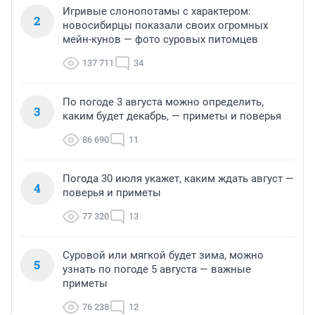
Игривые слонопотамы с характером:
2
новосибирцы показали своих огромных
мейн-кунов — фото суровых питомцев
137 711
34
По погоде 3 августа можно определить,
3
каким будет декабрь, — приметы и поверья
86 690
11
Погода 30 июля укажет, каким ждать август —
4
поверья и приметы
77 320
13
Суровой или мягкой будет зима, можно
5
узнать по погоде 5 августа — важные
приметы
76 238
12