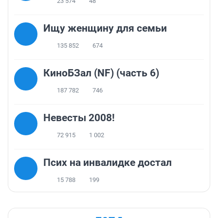
23 574
48
Ищу женщину для семьи
135 852
674
КиноБЗал (NF) (часть 6)
187 782
746
Невесты 2008!
72 915
1 002
Псих на инвалидке достал
15 788
199