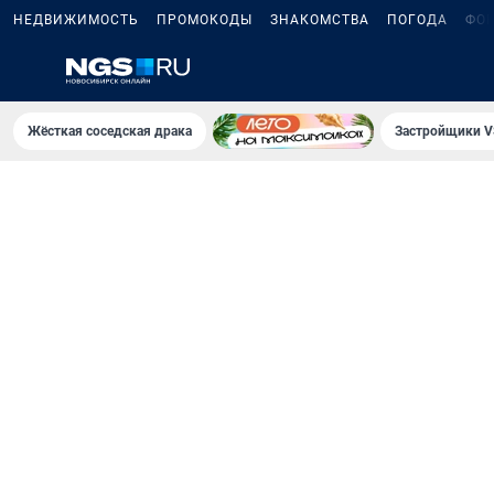
НЕДВИЖИМОСТЬ
ПРОМОКОДЫ
ЗНАКОМСТВА
ПОГОДА
ФО
Жёсткая соседская драка
Застройщики V