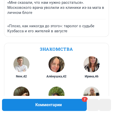
«Мне сказали, что нам нужно расстаться».
Московского врача уволили из клиники из-за мата в
личном блоге
«Плохо, как никогда до этого»: таролог о судьбе
Кузбасса и его жителей в августе
ЗНАКОМСТВА
New
,
42
Алёнушка
,
42
Ирина
,
46
7
Комментарии
Юлия
,
50
ХуЛиГаНкА
,
Докер
,
36
43