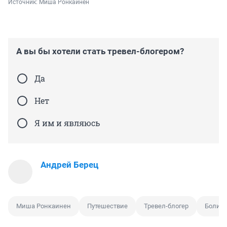
Источник: 
Миша Ронкаинен
А вы бы хотели стать тревел-блогером?
Да
Нет
Я им и являюсь
Андрей Берец
Миша Ронкаинен
Путешествие
Тревел-блогер
Болив