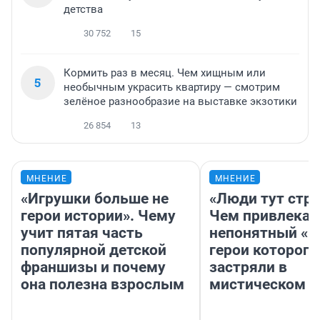
детства
30 752
15
Кормить раз в месяц. Чем хищным или
5
необычным украсить квартиру — смотрим
зелёное разнообразие на выставке экзотики
26 854
13
МНЕНИЕ
МНЕНИЕ
«Игрушки больше не
«Люди тут стр
герои истории». Чему
Чем привлекае
учит пятая часть
непонятный «Н
популярной детской
герои которого
франшизы и почему
застряли в
она полезна взрослым
мистическом о