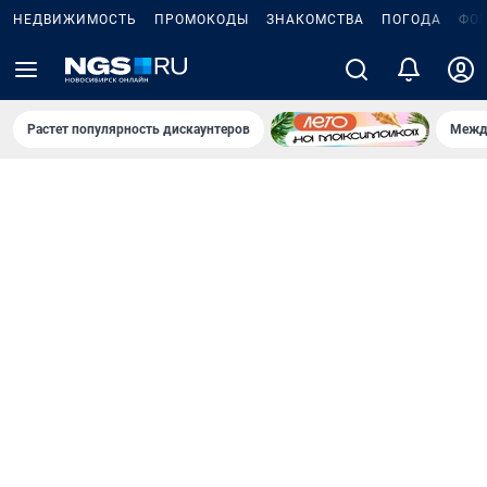
НЕДВИЖИМОСТЬ
ПРОМОКОДЫ
ЗНАКОМСТВА
ПОГОДА
ФО
Растет популярность дискаунтеров
Межд