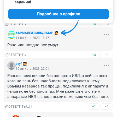
4 ноября 2023, 14:34
задания!
Прикиньте, в 81 год и вдруг умерла.... Оооочень 
Подробнее в профиле
загадочная смерть. Обычно люди не умирают....
+0
–0
ОТВЕТИТЬ
БАРМАЛЕЙ ВОЛЬДЕМАР
11 августа 2023, 18:17
Рано или поздно все умрут.
+3
–1
ОТВЕТИТЬ
byyf
10 августа 2023, 22:01
Раньше всех лечили без аппарата ИВЛ, а сейчас всех 
кого не лень без надобности подключают к нему. 
Врачам наверное так проще , подключил к аппарату и 
человек не беспокоит их. Мне кажется что с этим 
аппаратам ИВЛ шансов выжить меньше чем без него.
+1
–1
ОТВЕТИТЬ
1