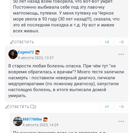
50 лет назад всем говорила, что вот-вот умрет. 
Постоянно выбивала себе под эту лавочку 
матпомощь, путевки. У меня путевку на Черное 
море увела в 93 году (30 лет назад!!!), сказала, что 
это её последняя поездка и т.д. Ну вот и живее 
всех живых.
+3
–0
ОТВЕТИТЬ
Eugene72
4 августа 2023, 13:57
В старости любая болезнь опасна. При чём тут "не 
вовремя обратилась к врачам"? Моего тестя залечили 
насмерть - поставили неверный диагноз, пичкали 
медпрепаратами (по ложному диагнозу), запустили 
настоящую болезнь, в итоге выписали домой 
умирать.
+7
–0
ОТВЕТИТЬ
2
88877888м
4 августа 2023, 14:29