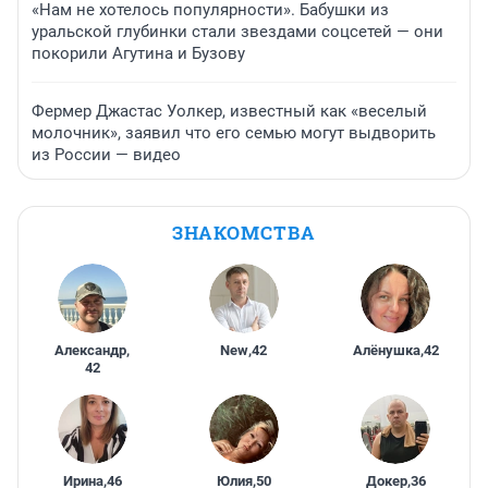
«Нам не хотелось популярности». Бабушки из
уральской глубинки стали звездами соцсетей — они
покорили Агутина и Бузову
Фермер Джастас Уолкер, известный как «веселый
молочник», заявил что его семью могут выдворить
из России — видео
ЗНАКОМСТВА
Александр
,
New
,
42
Алёнушка
,
42
42
Ирина
,
46
Юлия
,
50
Докер
,
36